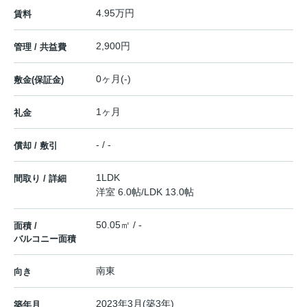
4.95万円
賃料
2,900円
管理 / 共益費
0ヶ月(-)
敷金(保証金)
1ヶ月
礼金
- / -
償却 / 敷引
1LDK
間取り / 詳細
洋室 6.0帖
/
LDK 13.0帖
50.05㎡ / -
面積 /
バルコニー面積
南東
向き
2023年3月(築3年)
築年月