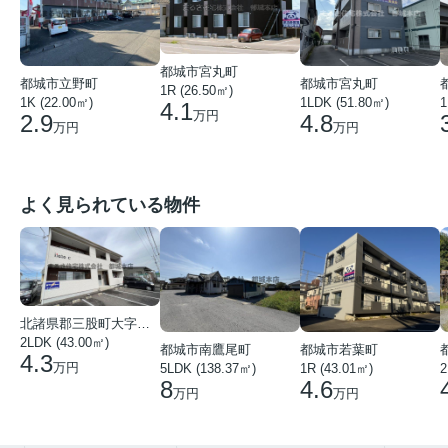
都城市宮丸町
都城市宮丸町
都城市立野町
1R (26.50㎡)
1LDK (51.80㎡)
1
1K (22.00㎡)
4.1
万円
4.8
2.9
万円
万円
よく見られている物件
北諸県郡三股町大字蓼池
2LDK (43.00㎡)
都城市南鷹尾町
都城市若葉町
4.3
万円
5LDK (138.37㎡)
1R (43.01㎡)
2
8
4.6
万円
万円