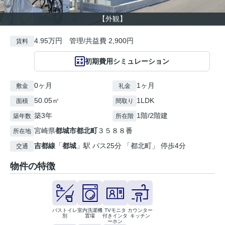
【外観】
4.95万円 管理/共益費 2,900円
賃料
初期費用シミュレーション
0ヶ月
1ヶ月
敷金
礼金
50.05㎡
1LDK
面積
間取り
築3年
1階/2階建
築年数
所在階
宮崎県
都城市
都北町
３５８８番
所在地
吉都線
「
都城
」駅 バス25分 「都北町」 停歩4分
交通
物件の特徴
バストイレ
室内洗濯機
TVモニタ
カウンター
別
置場
付きインタ
キッチン
ーホン