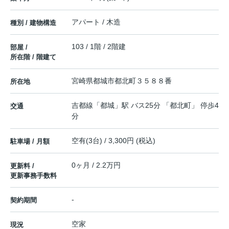
アパート / 木造
種別 / 建物構造
103 / 1階 / 2階建
部屋 /
所在階 / 階建て
宮崎県
都城市
都北町
３５８８番
所在地
吉都線
「
都城
」駅 バス25分 「都北町」 停歩4
交通
分
空有(3台) / 3,300円 (税込)
駐車場 / 月額
0ヶ月 / 2.2万円
更新料 /
更新事務手数料
-
契約期間
空家
現況