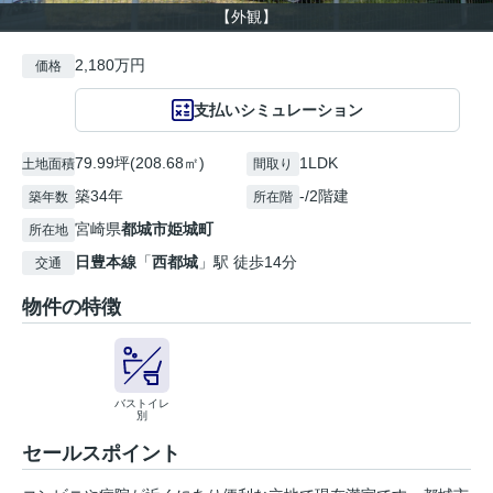
【外観】
2,180万円
価格
支払いシミュレーション
79.99坪(208.68㎡)
1LDK
土地面積
間取り
築34年
-/2階建
築年数
所在階
宮崎県
都城市
姫城町
所在地
日豊本線
「
西都城
」駅 徒歩14分
交通
物件の特徴
バストイレ
別
セールスポイント