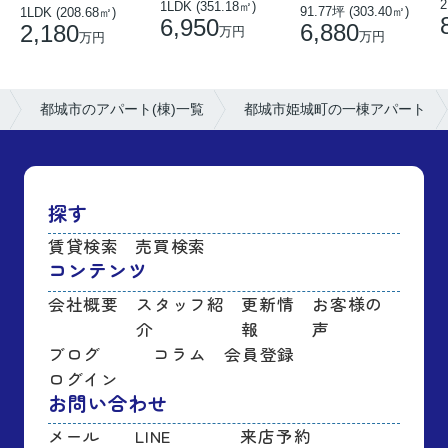
2
1LDK (351.18㎡)
91.77坪 (303.40㎡)
1LDK (208.68㎡)
6,950
6,880
2,180
万円
万円
万円
都城市のアパート(棟)一覧
都城市姫城町の一棟アパート
探す
賃貸検索
売買検索
コンテンツ
会社概要
スタッフ紹
更新情
お客様の
介
報
声
ブログ
コラム
会員登録
ログイン
お問い合わせ
メール
LINE
来店予約