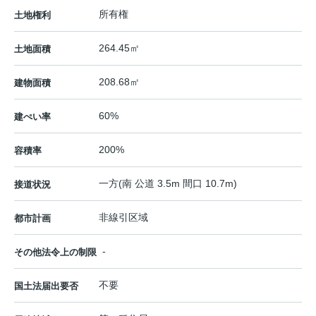
所有権
土地権利
264.45㎡
土地面積
208.68㎡
建物面積
60%
建ぺい率
200%
容積率
一方(南 公道 3.5m 間口 10.7m)
接道状況
非線引区域
都市計画
-
その他法令上の制限
不要
国土法届出要否