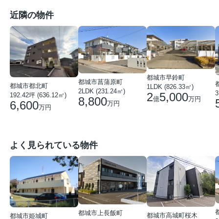
近隣の物件
都城市早鈴町
都城市菖蒲原町
都城市都北町
1LDK (826.33㎡)
2LDK (231.24㎡)
3
2
5,000
192.42坪 (636.12㎡)
8,800
億
万円
6,600
万円
万円
よく見られている物件
都城市上長飯町
都城市高城町桜木
都城市姫城町