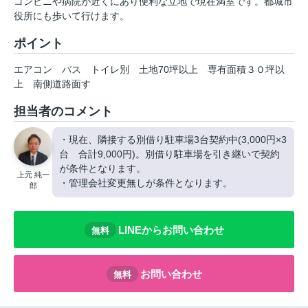
コンビニや病院が近くにあり便利な立地で現在満室です。都城市
役所にも歩いて行けます。
ポイント
エアコン
バス
トイレ別
土地70坪以上
専有面積３０坪以
上
南側道路面す
担当者のコメント
・現在、隣接する別借り駐車場3台契約中(3,000円×3
台 合計9,000円)。別借り駐車場を引き継いで契約
が条件となります。
上元 純一
・管理会社変更無しが条件となります。
郎
LINEからお問い合わせ
無料
お問い合わせ
無料