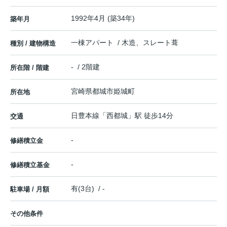
1992年4月 (築34年)
築年月
一棟アパート / 木造、スレート葺
種別 / 建物構造
- / 2階建
所在階 / 階建
宮崎県
都城市
姫城町
所在地
日豊本線
「
西都城
」駅 徒歩14分
交通
-
修繕積立金
-
修繕積立基金
有(3台) / -
駐車場 / 月額
その他条件