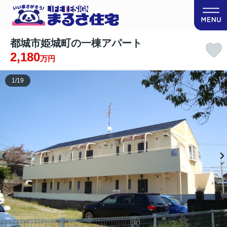
都城市姫城町の一棟アパート
2,180
万円
1
/
19