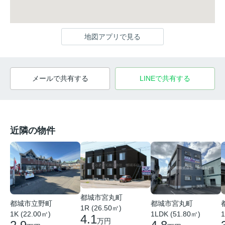
地図アプリで見る
メールで共有する
LINEで共有する
近隣の物件
都城市宮丸町
都城市宮丸町
都城市立野町
1R (26.50㎡)
1LDK (51.80㎡)
1
1K (22.00㎡)
4.1
万円