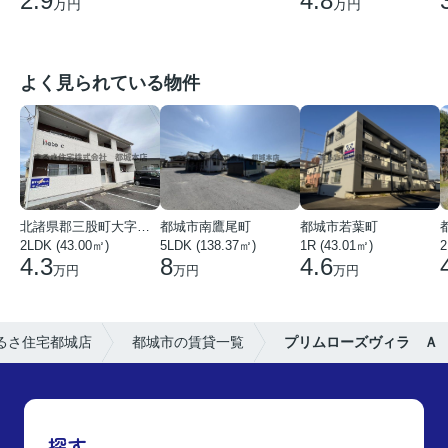
4.8
2.9
万円
万円
よく見られている物件
北諸県郡三股町大字蓼池
都城市南鷹尾町
都城市若葉町
2LDK (43.00㎡)
5LDK (138.37㎡)
1R (43.01㎡)
2
4.3
8
4.6
万円
万円
万円
るさ住宅都城店
都城市の賃貸一覧
プリムローズヴィラ Ａ
探す