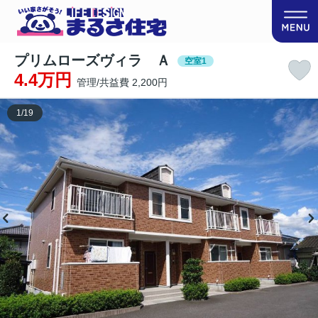
プリムローズヴィラ Ａ
空室1
4.4万円
管理/共益費 2,200円
1
/
19