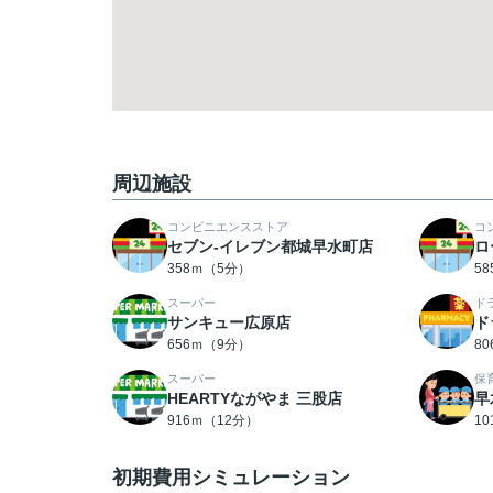
周辺施設
コンビニエンスストア
コ
セブン-イレブン都城早水町店
ロ
358ｍ（5分）
5
スーパー
ド
サンキュー広原店
ド
656ｍ（9分）
8
スーパー
保
HEARTYながやま 三股店
早
916ｍ（12分）
1
初期費用シミュレーション