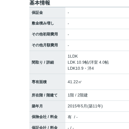
基本情報
-
保証金
敷金積み増し
-
その他初期費用
-
その他月額費用
-
1LDK
LDK 10.9帖
/
洋室 4.0帖
間取り / 詳細
LDK10.9・洋4
41.22㎡
専有面積
1階 / 2階建
所在階 / 階建て
2015年5月(築11年)
築年月
保険会社 / 料金
有 / -
保証会社 / 料金
- / -