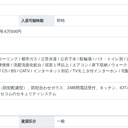
即時
入居可能時期
用:6万500円
ーリング / 都市ガス / 公営水道 / 公共下水 / 駐輪場 / バス・トイレ別 / 
浄便座 / 洗髪洗面化粧台 / 浴室１坪以上 / エアコン / 床下収納 / ウォー
S / BS / CATV / インターネット対応 / TVモニタ付インターホン / 宅
（防犯配慮型）、防犯合わせガラス、24時間電話受付、キッチン、IOT
、セコムのセキュリティシステム
一般
賃貸区分