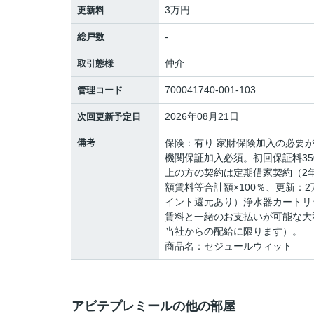
3万円
更新料
-
総戸数
仲介
取引態様
700041740-001-103
管理コード
2026年08月21日
次回更新予定日
備考
保険：有り 家財保険加入の必要
機関保証加入必須。初回保証料350
上の方の契約は定期借家契約（2
額賃料等合計額×100％、更新：2
イント還元あり）浄水器カートリッ
賃料と一緒のお支払いが可能な大
当社からの配給に限ります）。
商品名：セジュールウィット
アビテプレミールの他の部屋