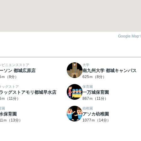
Google Ma
ンビニエンスストア
大学
ーソン 都城広原店
南九州大学 都城キャンパス
85ｍ（8分）
625ｍ（8分）
ラッグストア
保育園
ラッグストアモリ都城早水店
一万城保育園
06ｍ（11分）
867ｍ（11分）
育園
幼稚園
水保育園
アソカ幼稚園
011ｍ（13分）
1077ｍ（14分）