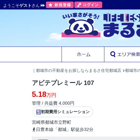
ようこそ
ゲスト
さん
｜都城市の不動産をお探しならまるさ住宅都城店
都城市
アビテプレミール 107
5.18
万円
管理 / 共益費 4,000円
初期費用シミュレーション
宮崎県
都城市
立野町
日豊本線「都城」駅徒歩32分