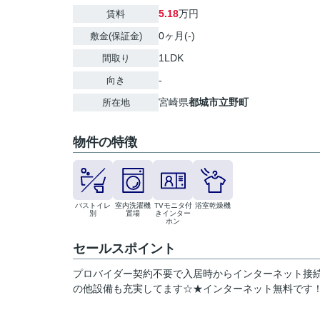
5.18
万円
賃料
0ヶ月(-)
敷金(保証金)
1LDK
間取り
-
向き
宮崎県
都城市
立野町
所在地
物件の特徴
バストイレ
室内洗濯機
TVモニタ付
浴室乾燥機
別
置場
きインター
ホン
セールスポイント
プロバイダー契約不要で入居時からインターネット接続可
の他設備も充実してます☆★インターネット無料です！（