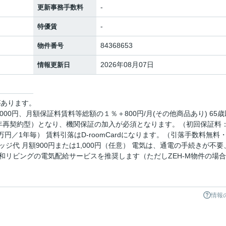
-
更新事務手数料
-
特優賃
84368653
物件番号
2026年08月07日
情報更新日
があります。
00円、月額保証料賃料等総額の１％＋800円/月(その他商品あり) 65歳
年再契約型）となり、機関保証の加入が必須となります。（初回保証料
万円／1年毎） 賃料引落はD-roomCardになります。（引落手数料無料
ジ代 月額900円または1,000円（任意） 電気は、通電の手続きが不要
和リビングの電気配給サービスを推奨します（ただしZEH-M物件の場
情報