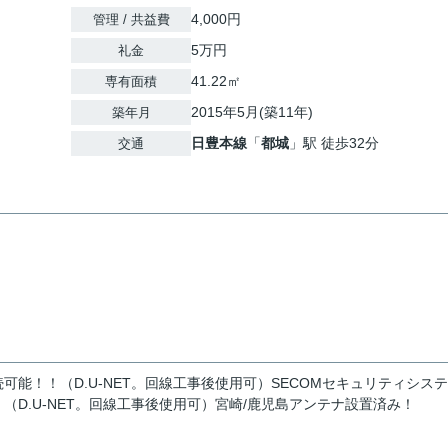
4,000円
管理 / 共益費
5万円
礼金
41.22㎡
専有面積
2015年5月(築11年)
築年月
日豊本線
「
都城
」駅 徒歩32分
交通
能！！（D.U-NET。回線工事後使用可）SECOMセキュリティシス
D.U-NET。回線工事後使用可）宮崎/鹿児島アンテナ設置済み！