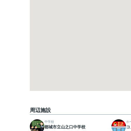
周辺施設
中学校
ホ
都城市立山之口中学校
コ