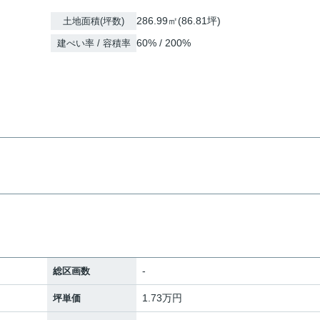
286.99㎡(86.81坪)
土地面積(坪数)
60% / 200%
建ぺい率 / 容積率
-
総区画数
1.73万円
坪単価