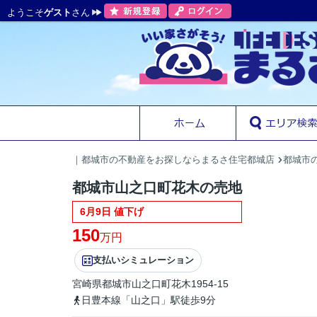
ようこそ
ゲスト
さん
｜都城市の不動産をお探しならまるさ住宅都城店
都城市の
都城市山之口町花木の売地
6月9日 値下げ
150
万円
支払いシミュレーション
宮崎県
都城市
山之口町花木
1954-15
日豊本線「山之口」駅徒歩9分