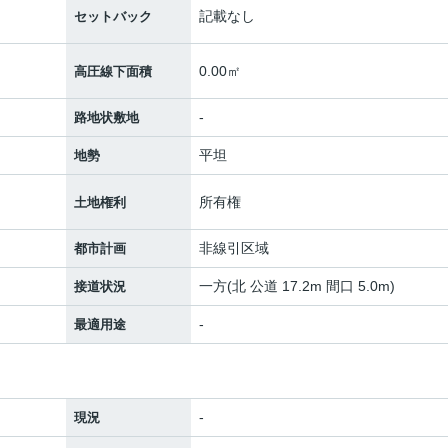
記載なし
セットバック
0.00㎡
高圧線下面積
-
路地状敷地
平坦
地勢
所有権
土地権利
非線引区域
都市計画
一方(北 公道 17.2m 間口 5.0m)
接道状況
-
最適用途
-
現況