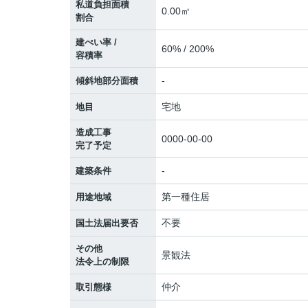
私道負担面積
0.00㎡
割合
建ぺい率 /
60% / 200%
容積率
-
傾斜地部分面積
宅地
地目
造成工事
0000-00-00
完了予定
-
建築条件
第一種住居
用途地域
不要
国土法届出要否
その他
景観法
法令上の制限
仲介
取引態様