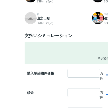
338ｍ（5分）
3
駅
小
山之口駅
都
660ｍ（9分）
6
支払いシミュレーション
※実際
購入希望物件価格
万
円
頭金
万
円