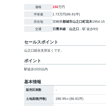
150
万円
価格
1.73万円(86.81坪)
坪単価
宮崎県
都城市
山之口町花木
1954-15
所在地
日豊本線
「
山之口
」駅 徒歩9分
交通
セールスポイント
山之口総合支所近くです。
ポイント
駅徒歩10分以内
基本情報
-
販売区画数
286.99㎡(86.81坪)
土地面積(坪数)