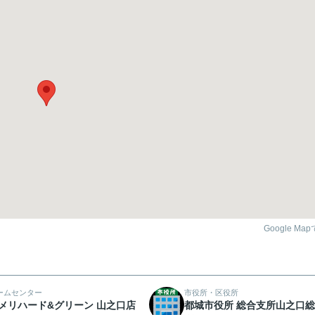
Google Ma
ームセンター
市役所・区役所
メリハード&グリーン 山之口店
都城市役所 総合支所山之口