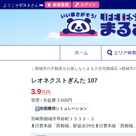
ようこそ
ゲスト
さん
｜都城市の不動産をお探しならまるさ住宅都城店
都城市
レオネクストぎんた 107
3.9
万円
管理 / 共益費 3,500円
初期費用シミュレーション
宮崎県
都城市
早鈴町
１５３３－２
日豊本線「西都城」駅徒歩29分
日豊本線「西都城」