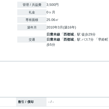
3,500円
管理 / 共益費
0ヶ月
礼金
25.06㎡
専有面積
2010年3月(築16年)
築年月
日豊本線
「
西都城
」駅 徒歩29分
日豊本線
「
西都城
」駅 バス7分 「早鈴町
交通
歩5分
- / -
敷引 / 償却