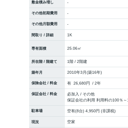
敷金積み増し
-
その他初期費用
-
その他月額費用
-
1K
間取り / 詳細
25.06㎡
専有面積
1階 / 2階建
所在階 / 階建て
2010年3月(築16年)
築年月
保険会社 / 料金
有 26,680円 / 2年
保証会社 / 料金
必加入 / その他
保証会社の利用 利用料の100％～1
駐車場
空有(8台) 4,950円 (非課税)
空家
現況