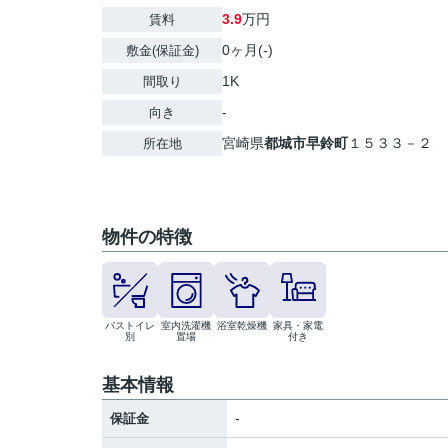
3.9
万円
賃料
0ヶ月(-)
敷金(保証金)
1K
間取り
-
向き
宮崎県
都城市
早鈴町
１５３３－２
所在地
物件の特徴
バストイレ
室内洗濯機
浴室乾燥機
家具・家電
別
置場
付き
基本情報
-
保証金