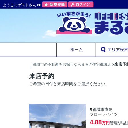
ようこそ
ゲスト
さん
来店予
｜都城市の不動産をお探しならまるさ住宅都城店
来店予約
ご希望の日付と来店時間をご選択ください。
都城市鷹尾
フローラハイツ
4.88
万円
管理/共益