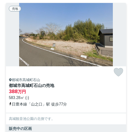
売地
都城市高城町石山
都城市高城町石山の売地
388
万円
583.28㎡ (-)
日豊本線「山之口」駅 徒歩77分
高城観音池公園の北側です。
販売中の区画