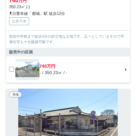
740
万円
350.23㎡ (-)
日豊本線「都城」駅 徒歩12分
公共下水
祝吉中学校まで徒歩3分の好立地な土地です。広々としていますので平
屋住宅も十分建築可能です。
販売中の区画
740万円
- / 350.23㎡ / -
売地