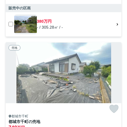
販売中の区画
380万円
- / 305.28㎡ / -
売地
都城市千町
都城市千町の売地