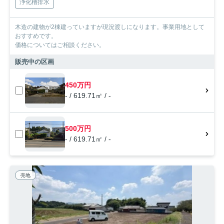
浄化槽排水
木造の建物が2棟建っていますが現況渡しになります。事業用地として
おすすめです。
価格についてはご相談ください。
販売中の区画
450万円
- / 619.71㎡ / -
500万円
- / 619.71㎡ / -
売地