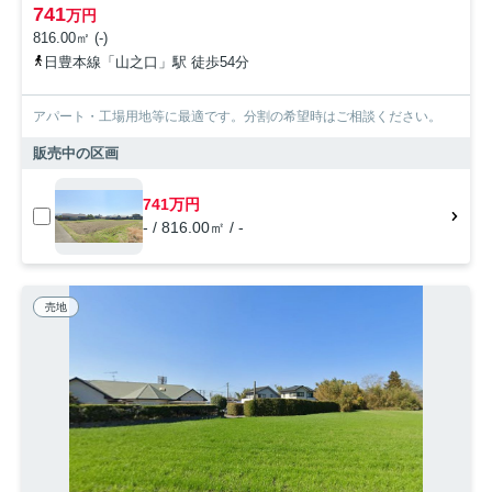
741
万円
816.00㎡ (-)
日豊本線「山之口」駅 徒歩54分
アパート・工場用地等に最適です。分割の希望時はご相談ください。
販売中の区画
741万円
- / 816.00㎡ / -
売地