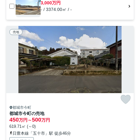
3,000万円
- / 3374.00㎡ / -
売地
都城市今町
都城市今町の売地
450
500
万円～
万円
619.71㎡ (～0)
日豊本線「五十市」駅 徒歩46分