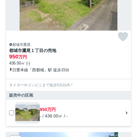
都城市鷹尾
都城市鷹尾１丁目の売地
950
万円
436.00㎡ (-)
日豊本線「西都城」駅 徒歩15分
タイヨーやコンビニまで徒歩5分以内！
販売中の区画
950万円
- / 436.00㎡ / -