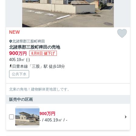
NEW
北諸県郡三股町稗田
北諸県郡三股町稗田の売地
900
万円
8月8日 値下げ
405.19㎡ (-)
日豊本線「三股」駅 徒歩18分
公共下水
北東の角地！建物解体更地渡しです。
販売中の区画
900万円
- / 405.19㎡ / -