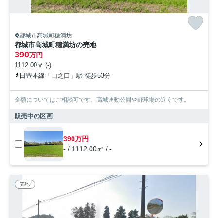
都城市高城町穂満坊
都城市高城町穂満坊の売地
390
万円
1112.00㎡ (-)
日豊本線「山之口」駅 徒歩53分
金額についてはご相談可です。高城運動公園や野球場の近くです。
販売中の区画
390万円
- / 1112.00㎡ / -
売地