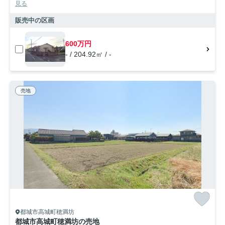
見る
販売中の区画
600万円
- / 204.92㎡ / -
売地
都城市高城町穂満坊
都城市高城町穂満坊の売地