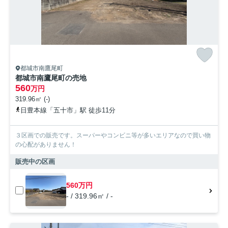
都城市南鷹尾町
都城市南鷹尾町の売地
560
万円
319.96㎡ (-)
日豊本線「五十市」駅 徒歩11分
３区画での販売です。スーパーやコンビニ等が多いエリアなので買い物
の心配がありません！
販売中の区画
560万円
- / 319.96㎡ / -