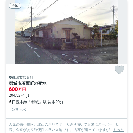
売地
都城市若葉町
都城市若葉町の売地
600
万円
204.92㎡ (-)
日豊本線「都城」駅 徒歩29分
公共下水
人気の東小校区、北西の角地です！大通り沿いで近隣にスーパー、病
院、公園があり利便性の良い立地です。 古家が建っていますが...
もっと