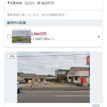
日豊本線「山之口」駅 徒歩57分
事業用地に適しています。多少の価格応談可！
販売中の区画
1,000万円
- / 1427.00㎡ / -
売地