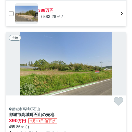
388万円
- / 583.28㎡ / -
売地
都城市高城町石山
都城市高城町石山の売地
390
万円
5月13日 値下げ
495.86㎡ (-)