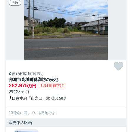
売地
都城市高城町穂満坊
都城市高城町穂満坊の売地
282.975
万円
8月4日 値下げ
267.28㎡ (-)
日豊本線「山之口」駅 徒歩58分
10号線に面している宅地です。
販売中の区画