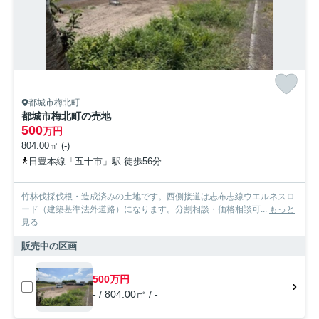
都城市梅北町
都城市梅北町の売地
500
万円
804.00㎡ (-)
日豊本線「五十市」駅 徒歩56分
竹林伐採伐根・造成済みの土地です。西側接道は志布志線ウエルネスロ
ード（建築基準法外道路）になります。分割相談・価格相談可...
もっと
見る
販売中の区画
500万円
- / 804.00㎡ / -