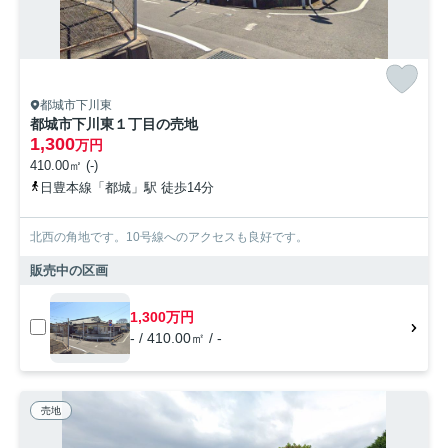
都城市下川東
都城市下川東１丁目の売地
1,300
万円
410.00㎡ (-)
日豊本線「都城」駅 徒歩14分
北西の角地です。10号線へのアクセスも良好です。
販売中の区画
1,300万円
- / 410.00㎡ / -
売地