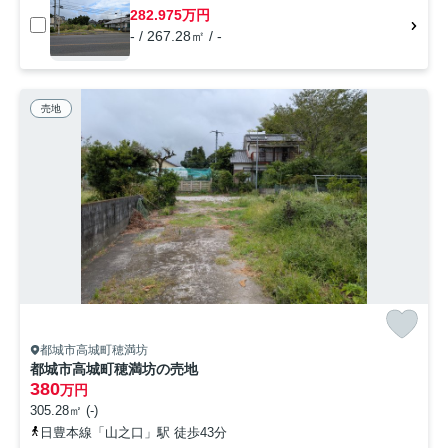
282.975万円
- / 267.28㎡ / -
売地
都城市高城町穂満坊
都城市高城町穂満坊の売地
380
万円
305.28㎡ (-)
日豊本線「山之口」駅 徒歩43分