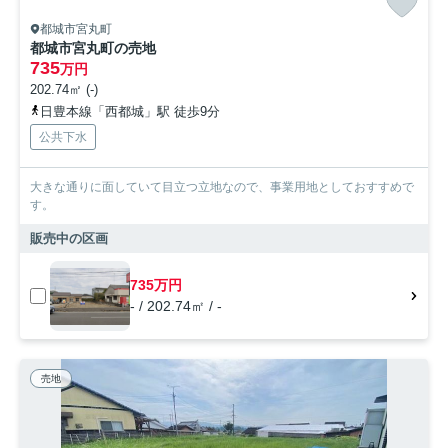
都城市宮丸町
都城市宮丸町の売地
735
万円
202.74㎡ (-)
日豊本線「西都城」駅 徒歩9分
公共下水
大きな通りに面していて目立つ立地なので、事業用地としておすすめで
す。
販売中の区画
735万円
- / 202.74㎡ / -
売地