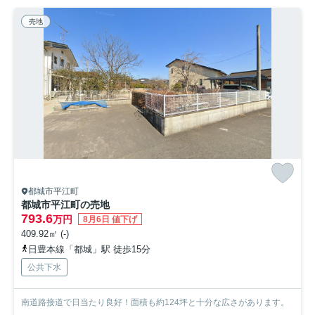
売地
都城市平江町
都城市平江町の売地
793.6
万円
8月6日 値下げ
409.92㎡ (-)
日豊本線「都城」駅 徒歩15分
公共下水
南道路接道で日当たり良好！面積も約124坪と十分な広さがあります。