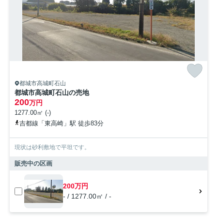
都城市高城町石山
都城市高城町石山の売地
200
万円
1277.00㎡ (-)
吉都線「東高崎」駅 徒歩83分
現状は砂利敷地で平坦です。
販売中の区画
200万円
- / 1277.00㎡ / -