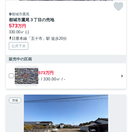
都城市鷹尾
都城市鷹尾３丁目の売地
573
万円
330.00㎡ (-)
日豊本線「五十市」駅 徒歩20分
公共下水
販売中の区画
573万円
- / 330.00㎡ / -
売地