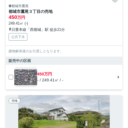
都城市鷹尾
都城市鷹尾３丁目の売地
450
万円
249.41㎡ (-)
日豊本線「西都城」駅 徒歩21分
公共下水
建物解体後のお引渡しとなります。
販売中の区画
450万円
- / 249.41㎡ / -
売地