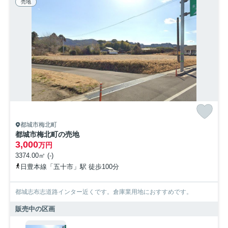
売地
都城市梅北町
都城市梅北町の売地
3,000
万円
3374.00㎡ (-)
日豊本線「五十市」駅 徒歩100分
都城志布志道路インター近くです。倉庫業用地におすすめです。
販売中の区画