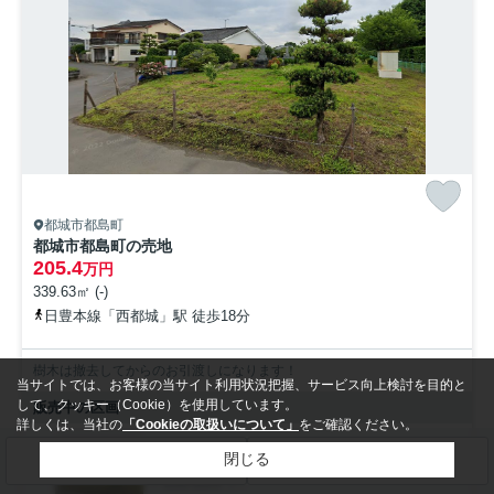
都城市都島町
都城市都島町の売地
205.4
万円
339.63㎡ (-)
日豊本線「西都城」駅 徒歩18分
樹木は撤去してからのお引渡しになります！
当サイトでは、お客様の当サイト利用状況把握、サービス向上検討を目的と
して、クッキー（Cookie）を使用しています。
販売中の区画
詳しくは、当社の
「Cookieの取扱いについて」
をご確認ください。
205.4万円
閉じる
検索条件を変更
まとめてお問い合わせ
- / 339.63㎡ / -