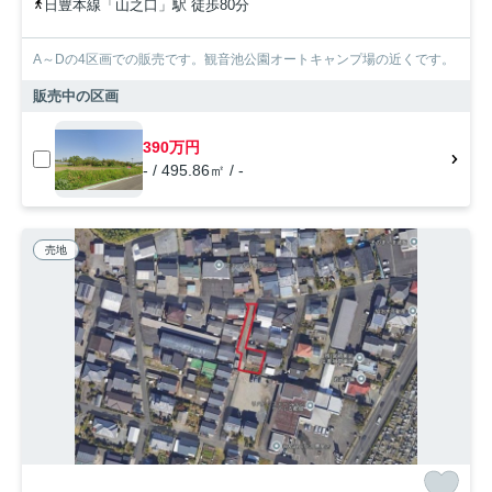
日豊本線「山之口」駅 徒歩80分
A～Dの4区画での販売です。観音池公園オートキャンプ場の近くです。
販売中の区画
390万円
- / 495.86㎡ / -
売地