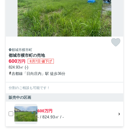
都城市横市町
都城市横市町の売地
600
万円
8月7日 値下げ
824.93㎡ (-)
吉都線「日向庄内」駅 徒歩36分
分割のご相談も可能です！
販売中の区画
600万円
- / 824.93㎡ / -