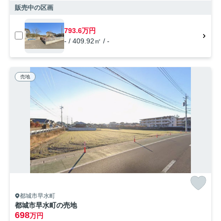
販売中の区画
793.6万円
- / 409.92㎡ / -
売地
都城市早水町
都城市早水町の売地
698
万円