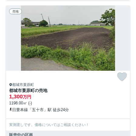
売地
都城市蓑原町
都城市蓑原町の売地
1,300
万円
1198.00㎡ (-)
日豊本線「五十市」駅 徒歩24分
実測渡しです。価格についてはご相談ください！
販売中の区画