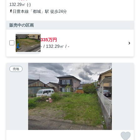
132.29㎡ (-)
日豊本線「都城」駅 徒歩24分
販売中の区画
335万円
- / 132.29㎡ / -
売地