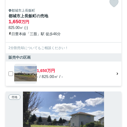
都城市上長飯町
都城市上長飯町の売地
1,650
万円
825.00㎡ (-)
日豊本線「三股」駅 徒歩46分
2分割売却についてもご相談ください！
販売中の区画
1,650万円
- / 825.00㎡ / -
売地