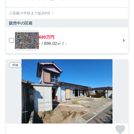
上長飯小学校まで徒歩6分！
販売中の区画
680万円
- / 896.02㎡ / -
売地