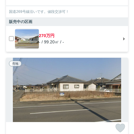
国道269号線沿いです。値段交渉可！
販売中の区画
270万円
- / 99.20㎡ / -
売地