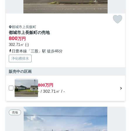
都城市上長飯町
都城市上長飯町の売地
800
万円
302.71㎡ (-)
日豊本線「三股」駅 徒歩46分
浄化槽排水
販売中の区画
800万円
- / 302.71㎡ / -
売地