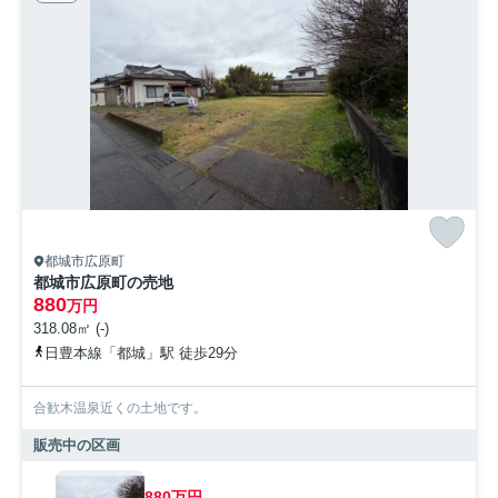
都城市広原町
都城市広原町の売地
880
万円
318.08㎡ (-)
日豊本線「都城」駅 徒歩29分
合歓木温泉近くの土地です。
販売中の区画
880万円