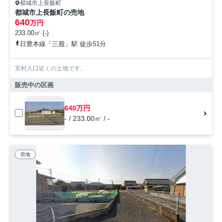
都城市上長飯町
都城市上長飯町の売地
640
万円
233.00㎡ (-)
日豊本線「三股」駅 徒歩51分
宮村入口近くの土地です。
販売中の区画
640万円
- / 233.00㎡ / -
売地