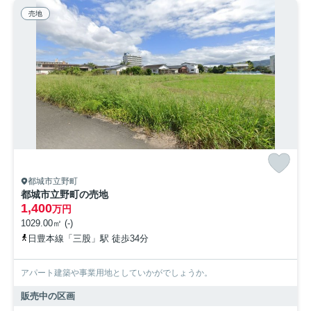
売地
都城市立野町
都城市立野町の売地
1,400
万円
1029.00㎡ (-)
日豊本線「三股」駅 徒歩34分
アパート建築や事業用地としていかがでしょうか。
販売中の区画