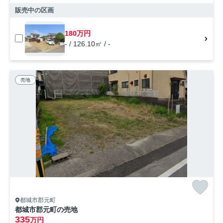
販売中の区画
180万円
- / 126.10㎡ / -
売地
都城市郡元町
都城市郡元町の売地
335
万円