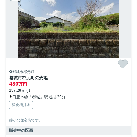
都城市郡元町
都城市郡元町の売地
480
万円
197.28㎡ (-)
日豊本線「都城」駅 徒歩35分
浄化槽排水
静かな住宅街です。
販売中の区画