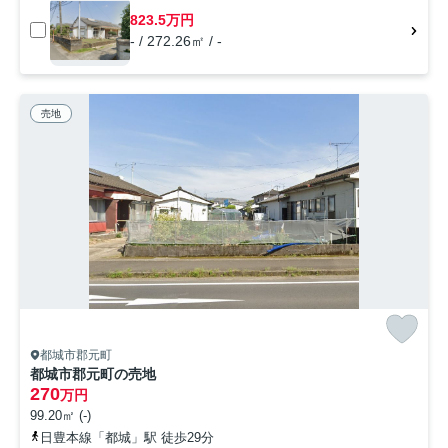
823.5万円
- / 272.26㎡ / -
売地
都城市郡元町
都城市郡元町の売地
270
万円
99.20㎡ (-)
日豊本線「都城」駅 徒歩29分