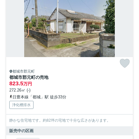
都城市郡元町
都城市郡元町の売地
823.5
万円
272.26㎡ (-)
日豊本線「都城」駅 徒歩33分
浄化槽排水
静かな住宅地です。約82坪の宅地で十分な広さがあります。
販売中の区画