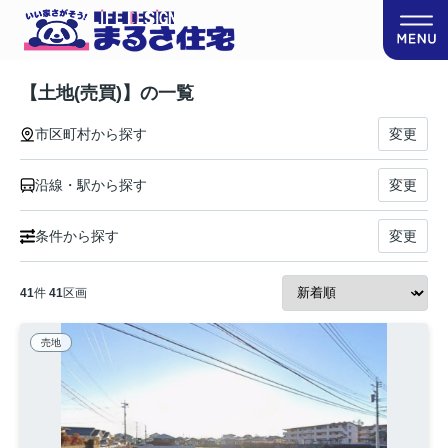
【土地(売買)】の一覧
市区町村から探す
変更
沿線・駅から探す
変更
条件から探す
変更
41
件
41
区画
売地