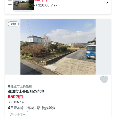
- / 318.08㎡ / -
売地
都城市上長飯町
都城市上長飯町の売地
650
万円
363.83㎡ (-)
日豊本線「都城」駅 徒歩49分
浄化槽排水