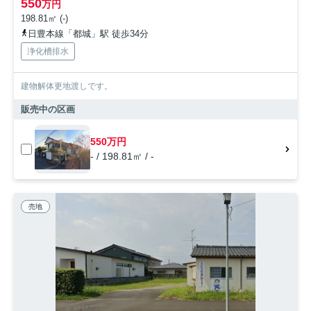
550
万円
198.81㎡ (-)
日豊本線「都城」駅 徒歩34分
浄化槽排水
建物解体更地渡しです。
販売中の区画
550万円
- / 198.81㎡ / -
売地