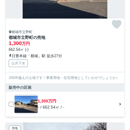
都城市立野町
都城市立野町の売地
1,300
万円
662.54㎡ (-)
日豊本線「都城」駅 徒歩27分
公共下水
200坪越えの土地です！事業用地・住宅用地としていかがでしょうか♪
販売中の区画
1,300万円
- / 662.54㎡ / -
売地