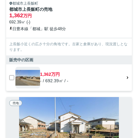
都城市上長飯町
都城市上長飯町の売地
1,362
万円
692.39㎡ (-)
日豊本線「都城」駅 徒歩48分
上長飯小近くの広さ十分の角地です。古家と倉庫があり、現況渡しとな
ります。
販売中の区画
1,362万円
- / 692.39㎡ / -
売地