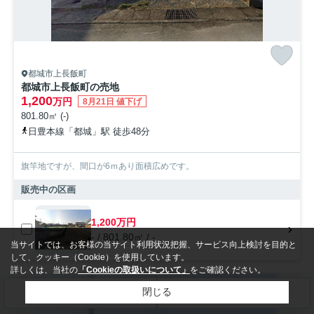
都城市上長飯町
都城市上長飯町の売地
1,200
万円
8月21日 値下げ
801.80㎡ (-)
日豊本線「都城」駅 徒歩48分
旗竿地ですが、間口が6ｍあり面積広めです。
販売中の区画
1,200万円
- / 801.80㎡ / -
当サイトでは、お客様の当サイト利用状況把握、サービス向上検討を目的と
して、クッキー（Cookie）を使用しています。
詳しくは、当社の
「Cookieの取扱いについて」
をご確認ください。
売地
閉じる
検索条件を変更
まとめてお問い合わせ