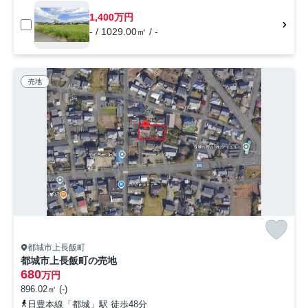
1,400万円
- / 1029.00㎡ / -
売地
都城市上長飯町
都城市上長飯町の売地
680
万円
896.02㎡ (-)
日豊本線「都城」駅 徒歩48分