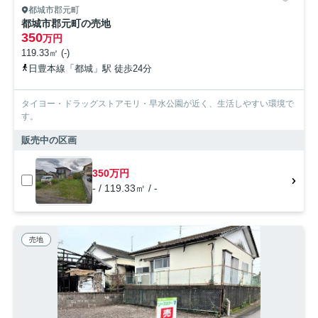
都城市郡元町
都城市郡元町の売地
350
万円
119.33㎡ (-)
日豊本線「都城」駅 徒歩24分
タイヨー・ドラッグストアモリ・早水公園が近く、生活しやすい環境で
す。
販売中の区画
350万円
- / 119.33㎡ / -
売地