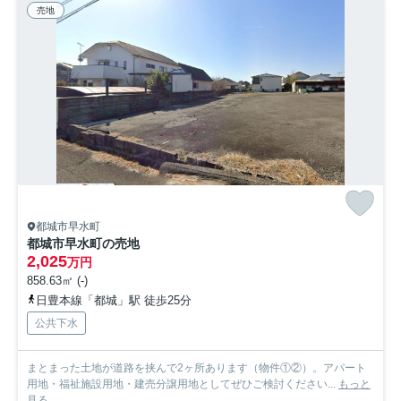
売地
都城市早水町
都城市早水町の売地
2,025
万円
858.63㎡ (-)
日豊本線「都城」駅 徒歩25分
公共下水
まとまった土地が道路を挟んで2ヶ所あります（物件①②）。アパート
用地・福祉施設用地・建売分譲用地としてぜひご検討ください...
もっと
見る