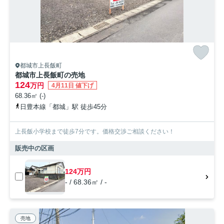
都城市上長飯町
都城市上長飯町の売地
124
万円
4月11日 値下げ
68.36㎡ (-)
日豊本線「都城」駅 徒歩45分
上長飯小学校まで徒歩7分です。価格交渉ご相談ください！
販売中の区画
124万円
- / 68.36㎡ / -
売地