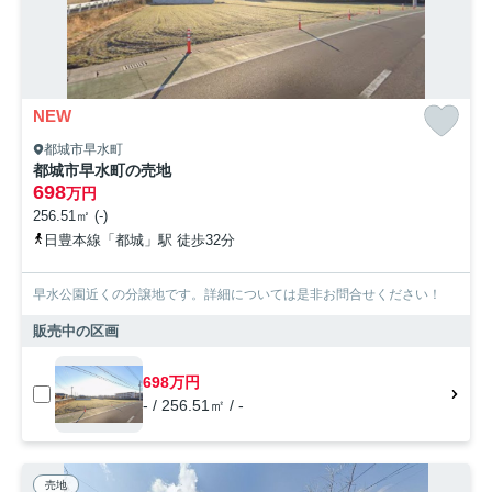
NEW
都城市早水町
都城市早水町の売地
698
万円
256.51㎡ (-)
日豊本線「都城」駅 徒歩32分
早水公園近くの分譲地です。詳細については是非お問合せください！
販売中の区画
698万円
- / 256.51㎡ / -
売地