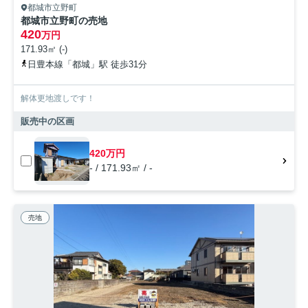
都城市立野町
都城市立野町の売地
420
万円
171.93㎡ (-)
日豊本線「都城」駅 徒歩31分
解体更地渡しです！
販売中の区画
420万円
- / 171.93㎡ / -
売地