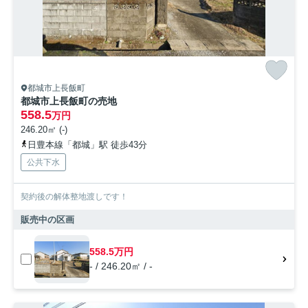
都城市上長飯町
都城市上長飯町の売地
558.5
万円
246.20㎡ (-)
日豊本線「都城」駅 徒歩43分
公共下水
契約後の解体整地渡しです！
販売中の区画
558.5万円
- / 246.20㎡ / -