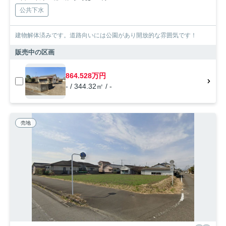
公共下水
建物解体済みです。道路向いには公園があり開放的な雰囲気です！
販売中の区画
864.528万円
- / 344.32㎡ / -
売地