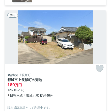
売地
都城市上長飯町
都城市上長飯町の売地
180
万円
126.10㎡ (-)
日豊本線「都城」駅 徒歩46分
現在貸駐車場として利用中です。