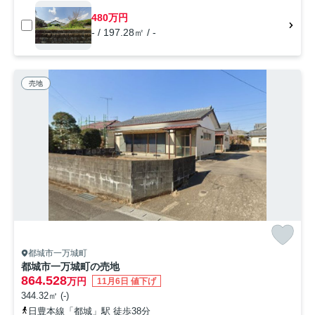
480万円
- / 197.28㎡ / -
売地
都城市一万城町
都城市一万城町の売地
864.528
万円
11月6日 値下げ
344.32㎡ (-)
日豊本線「都城」駅 徒歩38分