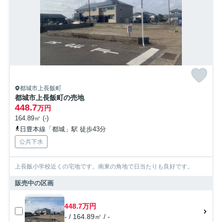
都城市上長飯町
都城市上長飯町の売地
448.7
万円
164.89㎡ (-)
日豊本線「都城」駅 徒歩43分
公共下水
上長飯小学校近くの宅地です。南東の角地で日当たりも良好です。
販売中の区画
448.7万円
- / 164.89㎡ / -