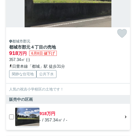
都城市郡元
都城市郡元４丁目の売地
918
万円
6月8日 値下げ
357.34㎡ (-)
日豊本線「都城」駅 徒歩31分
閑静な住宅地
公共下水
人気の祝吉小学校区の土地です！
販売中の区画
918万円
- / 357.34㎡ / -