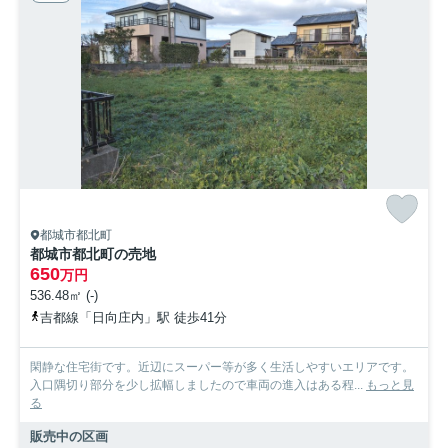
都城市都北町
都城市都北町の売地
650
万円
536.48㎡ (-)
吉都線「日向庄内」駅 徒歩41分
閑静な住宅街です。近辺にスーパー等が多く生活しやすいエリアです。
入口隅切り部分を少し拡幅しましたので車両の進入はある程...
もっと見
る
販売中の区画