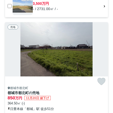
3,500万円
- / 2731.00㎡ / -
売地
都城市都北町
都城市都北町の売地
850
万円
11月20日 値下げ
364.50㎡ (-)
日豊本線「都城」駅 徒歩51分