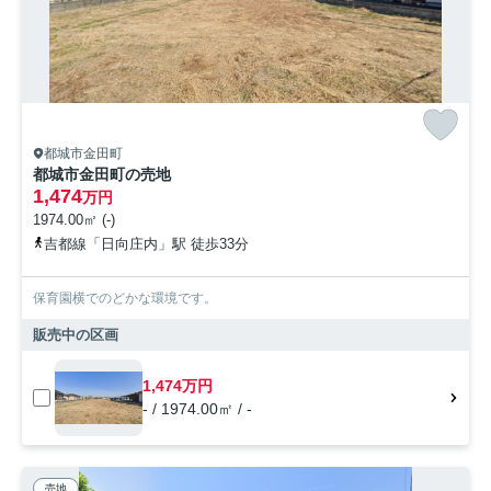
都城市金田町
都城市金田町の売地
1,474
万円
1974.00㎡ (-)
吉都線「日向庄内」駅 徒歩33分
保育園横でのどかな環境です。
販売中の区画
1,474万円
- / 1974.00㎡ / -
売地