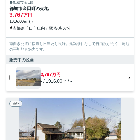
都城市金田町
都城市金田町の売地
3,767
万円
1916.00㎡ (-)
吉都線「日向庄内」駅 徒歩37分
南向き公道に接道し日当たり良好。建築条件なしで自由度が高く、角地
の平坦地も魅力です。
販売中の区画
3,767万円
- / 1916.00㎡ / -
売地