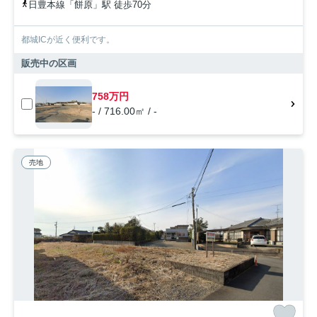
日豊本線「餅原」駅 徒歩70分
都城ICが近く便利です。
販売中の区画
758万円
- / 716.00㎡ / -
売地