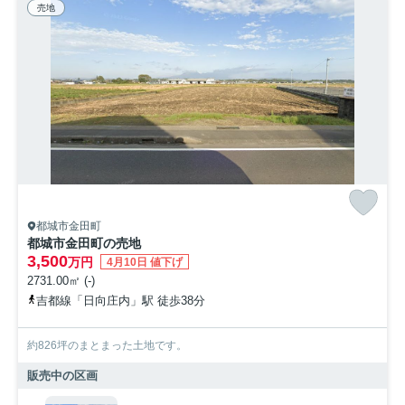
売地
都城市金田町
都城市金田町の売地
3,500
万円
4月10日 値下げ
2731.00㎡ (-)
吉都線「日向庄内」駅 徒歩38分
約826坪のまとまった土地です。
販売中の区画