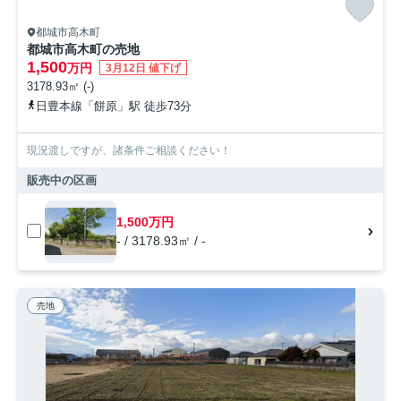
都城市高木町
都城市高木町の売地
1,500
万円
3月12日 値下げ
3178.93㎡ (-)
日豊本線「餅原」駅 徒歩73分
現況渡しですが、諸条件ご相談ください！
販売中の区画
1,500万円
- / 3178.93㎡ / -
売地