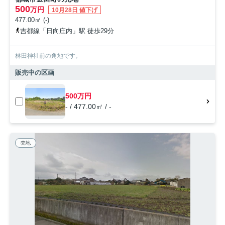
500
万円
10月28日 値下げ
477.00㎡ (-)
吉都線「日向庄内」駅 徒歩29分
林田神社前の角地です。
販売中の区画
500万円
- / 477.00㎡ / -
売地