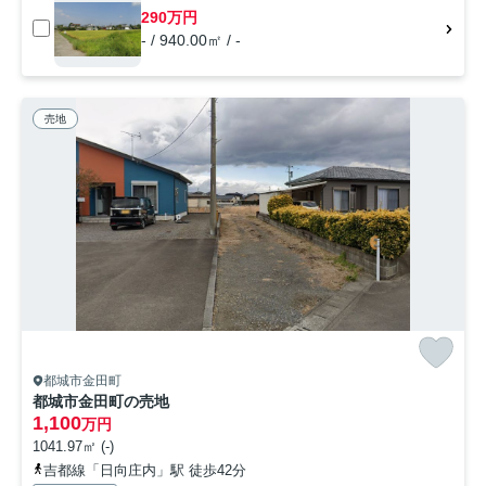
290万円
- / 940.00㎡ / -
売地
都城市金田町
都城市金田町の売地
1,100
万円
1041.97㎡ (-)
吉都線「日向庄内」駅 徒歩42分