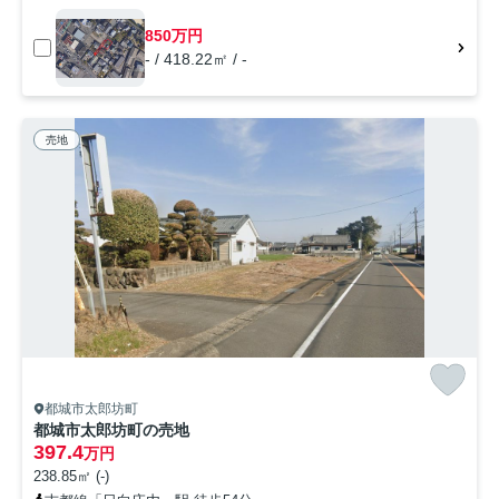
850万円
- / 418.22㎡ / -
売地
都城市太郎坊町
都城市太郎坊町の売地
397.4
万円
238.85㎡ (-)