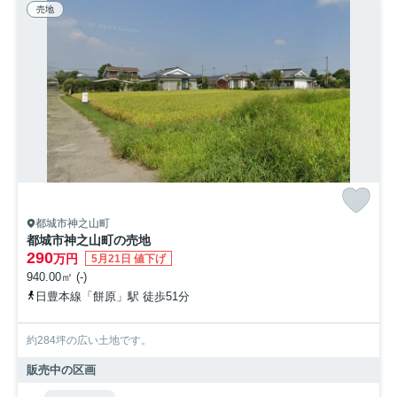
売地
都城市神之山町
都城市神之山町の売地
290
万円
5月21日 値下げ
940.00㎡ (-)
日豊本線「餅原」駅 徒歩51分
約284坪の広い土地です。
販売中の区画