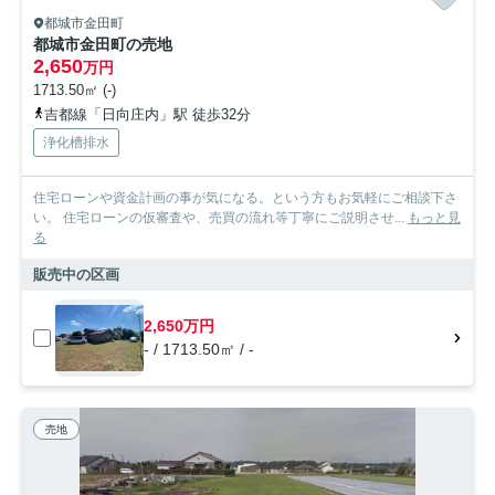
都城市金田町
都城市金田町の売地
2,650
万円
1713.50㎡ (-)
吉都線「日向庄内」駅 徒歩32分
浄化槽排水
住宅ローンや資金計画の事が気になる。という方もお気軽にご相談下さ
い。 住宅ローンの仮審査や、売買の流れ等丁寧にご説明させ...
もっと見
る
販売中の区画
2,650万円
- / 1713.50㎡ / -
売地