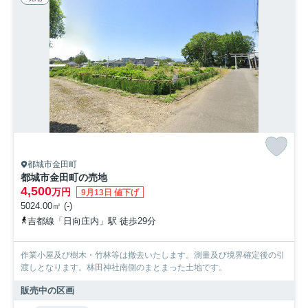
都城市金田町
都城市金田町の売地
4,500
万円
9月13日 値下げ
5024.00㎡ (-)
吉都線「日向庄内」駅 徒歩29分
作業小屋及び樹木・竹林等は撤去いたします。測量及び境界確定後の引
渡しとなります。林田神社南側のまとまった土地です。
販売中の区画