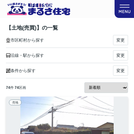
【土地(売買)】の一覧
市区町村から探す
変更
沿線・駅から探す
変更
条件から探す
変更
74
件
74
区画
売地