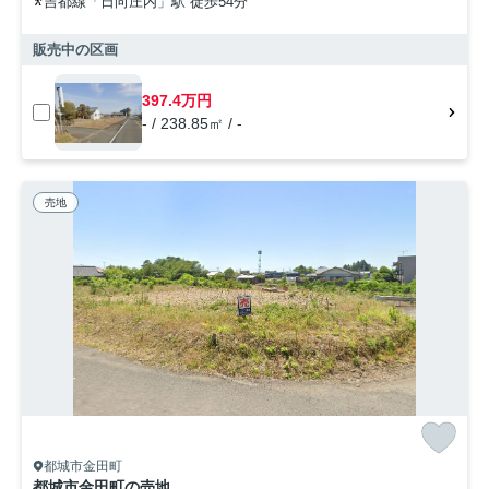
吉都線「日向庄内」駅 徒歩54分
販売中の区画
397.4万円
- / 238.85㎡ / -
売地
都城市金田町
都城市金田町の売地