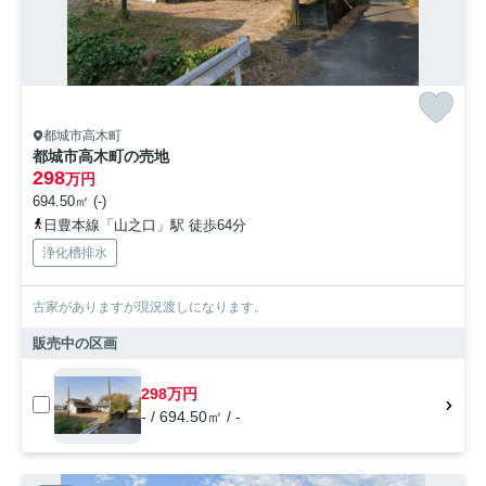
都城市高木町
都城市高木町の売地
298
万円
694.50㎡ (-)
日豊本線「山之口」駅 徒歩64分
浄化槽排水
古家がありますが現況渡しになります。
販売中の区画
298万円
- / 694.50㎡ / -