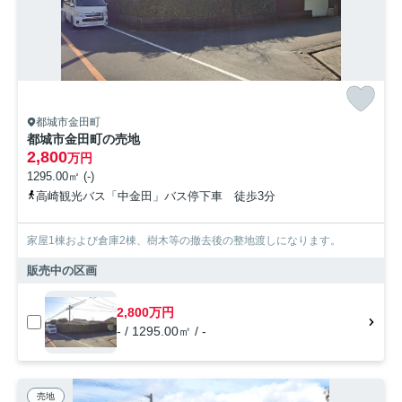
都城市金田町
都城市金田町の売地
2,800
万円
1295.00㎡ (-)
高崎観光バス「中金田」バス停下車 徒歩3分
家屋1棟および倉庫2棟、樹木等の撤去後の整地渡しになります。
販売中の区画
2,800万円
- / 1295.00㎡ / -
売地