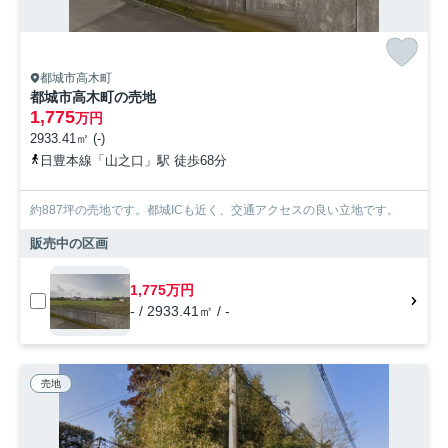
都城市高木町
都城市高木町の売地
1,775
万円
2933.41㎡ (-)
日豊本線「山之口」駅 徒歩68分
約887坪の売地です。都城ICも近く、交通アクセスの良い立地です。
販売中の区画
1,775万円
- / 2933.41㎡ / -
売地