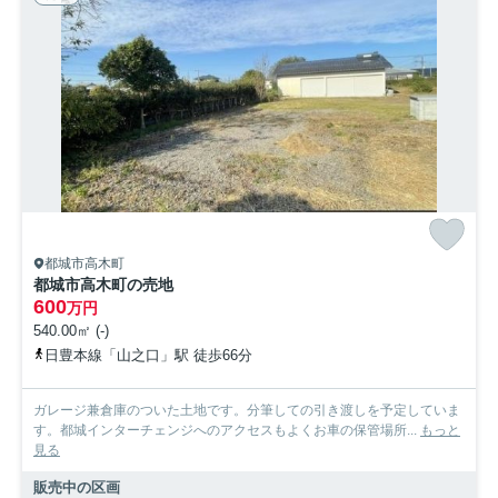
都城市高木町
都城市高木町の売地
600
万円
540.00㎡ (-)
日豊本線「山之口」駅 徒歩66分
ガレージ兼倉庫のついた土地です。分筆しての引き渡しを予定していま
す。都城インターチェンジへのアクセスもよくお車の保管場所...
もっと
見る
販売中の区画