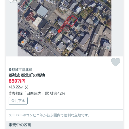
売地
都城市都北町
都城市都北町の売地
850
万円
418.22㎡ (-)
吉都線「日向庄内」駅 徒歩42分
公共下水
スーパーやコンビニ等が徒歩圏内で便利な立地です。
販売中の区画