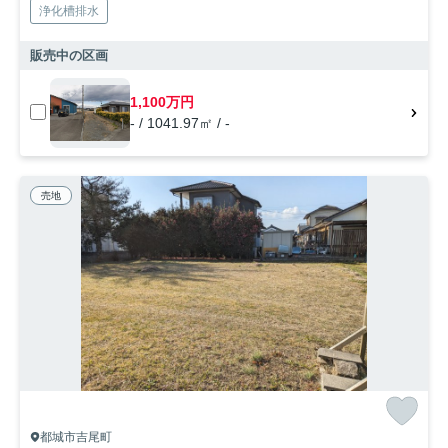
浄化槽排水
販売中の区画
1,100万円
- / 1041.97㎡ / -
売地
都城市吉尾町