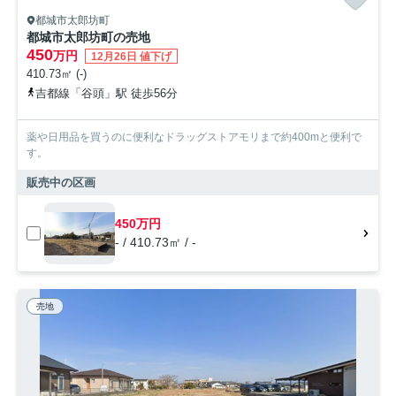
都城市太郎坊町
都城市太郎坊町の売地
450
万円
12月26日 値下げ
410.73㎡ (-)
吉都線「谷頭」駅 徒歩56分
薬や日用品を買うのに便利なドラッグストアモリまで約400mと便利で
す。
販売中の区画
450万円
- / 410.73㎡ / -
売地