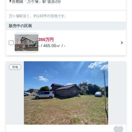
吉都線「万ケ塚」駅 徒歩2分
万ヶ塚駅近く、約140坪の宅地です。
販売中の区画
350万円
- / 465.00㎡ / -
売地