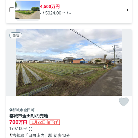
4,500万円
- / 5024.00㎡ / -
売地
都城市金田町
都城市金田町の売地
700
万円
1月22日 値下げ
1797.00㎡ (-)
吉都線「日向庄内」駅 徒歩40分