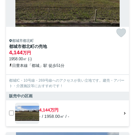
都城市都北町
都城市都北町の売地
4,144
万円
1958.00㎡ (-)
日豊本線「都城」駅 徒歩51分
都城IC・10号線・269号線へのアクセスが良い立地です。建売・アパー
ト・介護施設等におすすめです！
販売中の区画
4,144万円
- / 1958.00㎡ / -