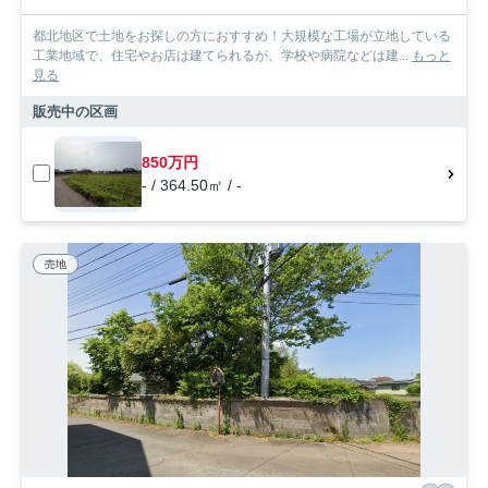
都北地区で土地をお探しの方におすすめ！大規模な工場が立地している
工業地域で、住宅やお店は建てられるが、学校や病院などは建...
もっと
見る
販売中の区画
850万円
- / 364.50㎡ / -
売地