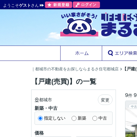
ようこそ
ゲスト
さん
【戸建
｜都城市の不動産をお探しならまるさ住宅都城店
【戸建(売買)】の一覧
9
9
件
都城市
変更
中古
新築・中古
指定しない
新築
中古
価格