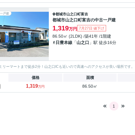
一戸建
都城市
山之口町富吉
都城市山之口町富吉の中古一戸建
1,319
7月27日 値下げ
万円
86.50㎡ (2LDK) /築41年 /1階建
日豊本線
「
山之口
」駅 徒歩16分
ミリーマートまで徒歩2分！山之口ICも近いので高速へのアクセスが良い場所です。
価格
面積
1,319
86.50㎡
万円
1