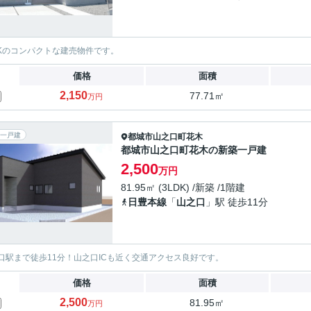
DKのコンパクトな建売物件です。
価格
面積
2,150
77.71㎡
万円
一戸建
都城市
山之口町花木
都城市山之口町花木の新築一戸建
2,500
万円
81.95㎡ (3LDK) /新築 /1階建
日豊本線
「
山之口
」駅 徒歩11分
口駅まで徒歩11分！山之口ICも近く交通アクセス良好です。
価格
面積
2,500
81.95㎡
万円