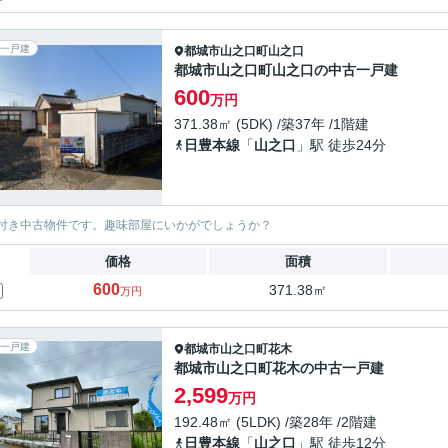
一戸建
都城市
山之口町山之口
都城市山之口町山之口の中古一戸建
600
万円
371.38㎡ (5DK) /築37年 /1階建
日豊本線
「
山之口
」駅 徒歩24分
付き中古物件です。趣味部屋にいかがでしょうか？
価格
面積
600
371.38㎡
万円
一戸建
都城市
山之口町花木
都城市山之口町花木の中古一戸建
2,599
万円
192.48㎡ (5LDK) /築28年 /2階建
日豊本線
「
山之口
」駅 徒歩12分