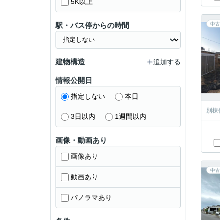
5K以上
駅・バス停からの時間
中古
建物構造
追加する
情報公開日
指定しない
本日
別棟
3日以内
1週間以内
画像・動画あり
画像あり
中古
動画あり
パノラマあり