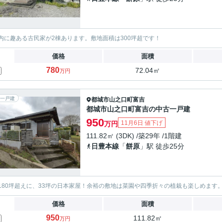
内に趣ある古民家が2棟あります。敷地面積は300坪超です！
価格
面積
780
72.04㎡
万円
一戸建
都城市
山之口町富吉
都城市山之口町富吉の中古一戸建
950
11月6日 値下げ
万円
111.82㎡ (3DK) /築29年 /1階建
日豊本線
「
餅原
」駅 徒歩25分
180坪超えに、33坪の日本家屋！余裕の敷地は菜園や四季折々の植栽も楽しめます
価格
面積
950
111.82㎡
万円