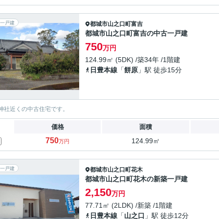
一戸建
都城市
山之口町富吉
都城市山之口町富吉の中古一戸建
750
万円
124.99㎡ (5DK) /築34年 /1階建
日豊本線
「
餅原
」駅 徒歩15分
神社近くの中古住宅です。
価格
面積
750
124.99㎡
万円
一戸建
都城市
山之口町花木
都城市山之口町花木の新築一戸建
2,150
万円
77.71㎡ (2LDK) /新築 /1階建
日豊本線
「
山之口
」駅 徒歩12分