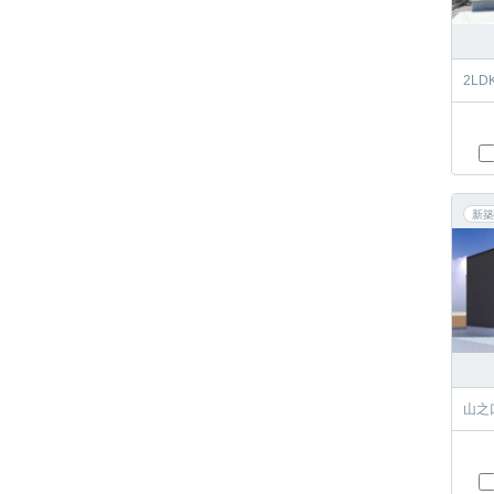
2L
新築
山之