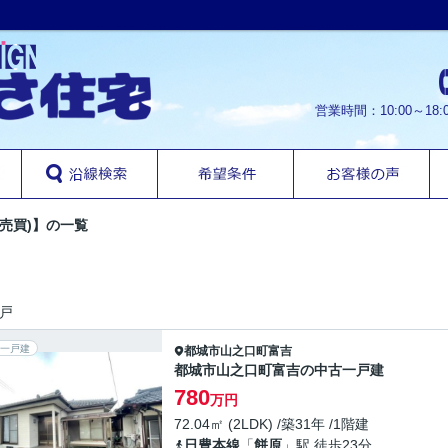
営業時間：10:00～1
(売買)】の一覧
戸
一戸建
都城市
山之口町富吉
都城市山之口町富吉の中古一戸建
780
万円
72.04㎡ (2LDK) /築31年 /1階建
日豊本線
「
餅原
」駅 徒歩23分