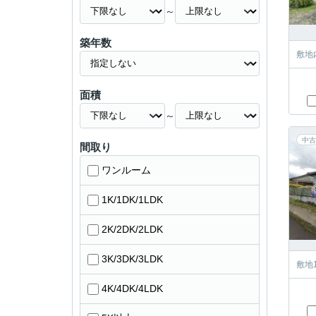
～
築年数
敷地
面積
～
中古
間取り
ワンルーム
1K/1DK/1LDK
2K/2DK/2LDK
3K/3DK/3LDK
敷地
4K/4DK/4LDK