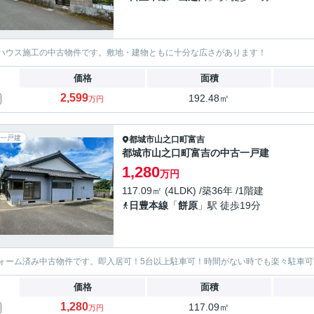
ハウス施工の中古物件です。敷地・建物ともに十分な広さがあります！
価格
面積
2,599
192.48㎡
万円
一戸建
都城市
山之口町富吉
都城市山之口町富吉の中古一戸建
1,280
万円
117.09㎡ (4LDK) /築36年 /1階建
日豊本線
「
餅原
」駅 徒歩19分
ォーム済み中古物件です。即入居可！5台以上駐車可！時間がない時でも楽々駐車可
価格
面積
1,280
117.09㎡
万円