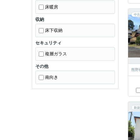
床暖房
中古
収納
床下収納
セキュリティ
複層ガラス
その他
熊野
南向き
新築