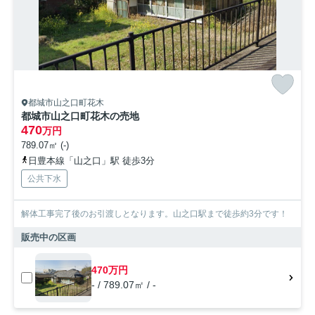
都城市山之口町花木
都城市山之口町花木の売地
470
万円
789.07㎡ (-)
日豊本線「山之口」駅 徒歩3分
公共下水
解体工事完了後のお引渡しとなります。山之口駅まで徒歩約3分です！
販売中の区画
470万円
- / 789.07㎡ / -