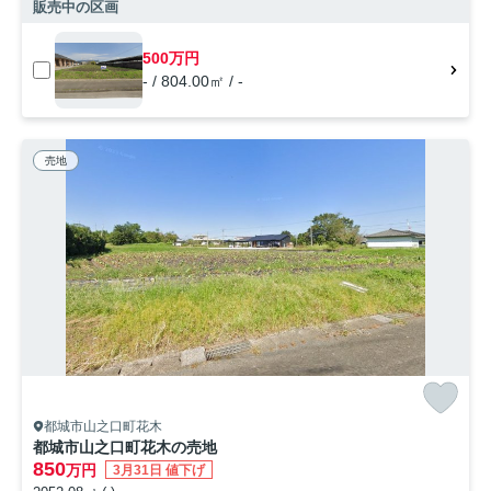
販売中の区画
500万円
- / 804.00㎡ / -
売地
都城市山之口町花木
都城市山之口町花木の売地
850
万円
3月31日 値下げ