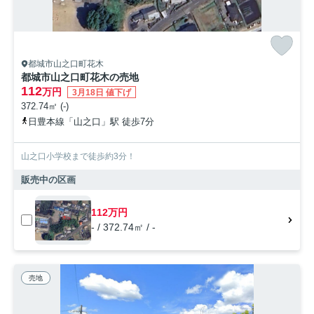
都城市山之口町花木
都城市山之口町花木の売地
112
万円
3月18日 値下げ
372.74㎡ (-)
日豊本線「山之口」駅 徒歩7分
山之口小学校まで徒歩約3分！
販売中の区画
112万円
- / 372.74㎡ / -
売地