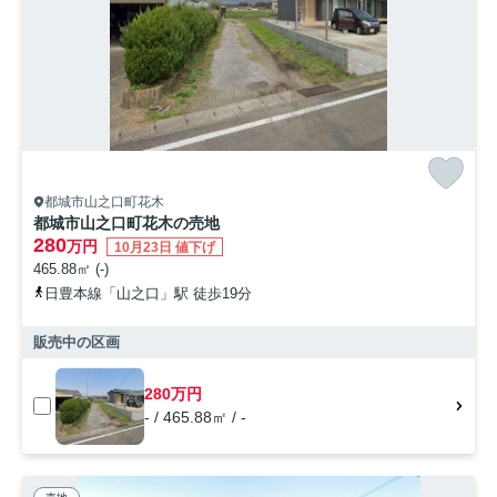
都城市山之口町花木
都城市山之口町花木の売地
280
万円
10月23日 値下げ
465.88㎡ (-)
日豊本線「山之口」駅 徒歩19分
販売中の区画
280万円
- / 465.88㎡ / -