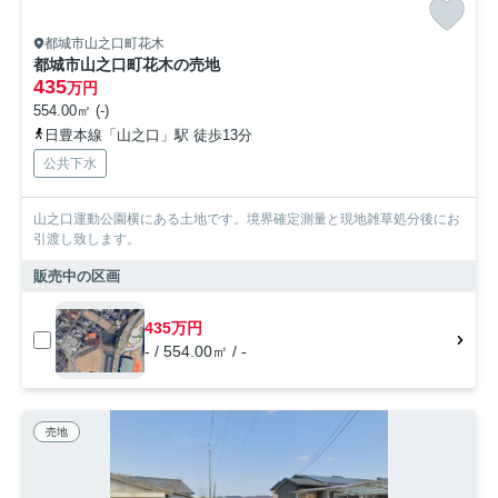
都城市山之口町花木
都城市山之口町花木の売地
435
万円
554.00㎡ (-)
日豊本線「山之口」駅 徒歩13分
公共下水
山之口運動公園横にある土地です。境界確定測量と現地雑草処分後にお
引渡し致します。
販売中の区画
435万円
- / 554.00㎡ / -
売地