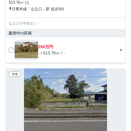
513.76㎡ (-)
日豊本線「山之口」駅 徒歩9分
山之口小学校近く！
販売中の区画
250万円
- / 513.76㎡ / -
売地