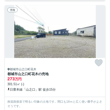
売地
都城市山之口町花木
都城市山之口町花木の売地
273
万円
301.51㎡ (-)
日豊本線「山之口」駅 徒歩15分
南道路接道で明るい印象の土地です。間口も18ｍと広く使い勝手がよさ
そうです。