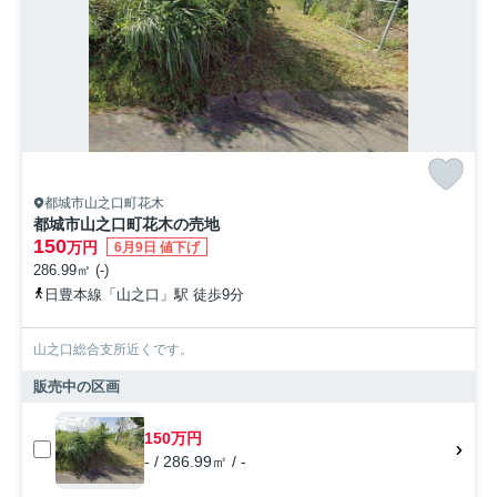
都城市山之口町花木
都城市山之口町花木の売地
150
万円
6月9日 値下げ
286.99㎡ (-)
日豊本線「山之口」駅 徒歩9分
山之口総合支所近くです。
販売中の区画
150万円
- / 286.99㎡ / -