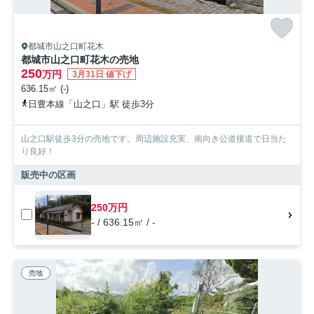
都城市山之口町花木
都城市山之口町花木の売地
250
万円
3月31日 値下げ
636.15㎡ (-)
日豊本線「山之口」駅 徒歩3分
山之口駅徒歩3分の売地です。周辺施設充実、南向き公道接道で日当た
り良好！
販売中の区画
250万円
- / 636.15㎡ / -
売地