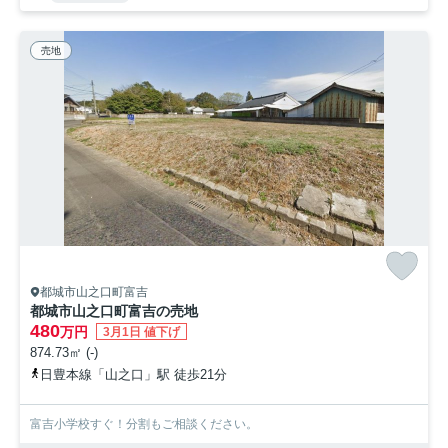
売地
都城市山之口町富吉
都城市山之口町富吉の売地
480
万円
3月1日 値下げ
874.73㎡ (-)
日豊本線「山之口」駅 徒歩21分
富吉小学校すぐ！分割もご相談ください。