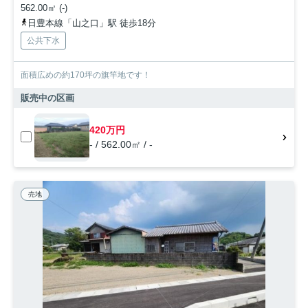
562.00㎡ (-)
日豊本線「山之口」駅 徒歩18分
公共下水
面積広めの約170坪の旗竿地です！
販売中の区画
420万円
- / 562.00㎡ / -
売地