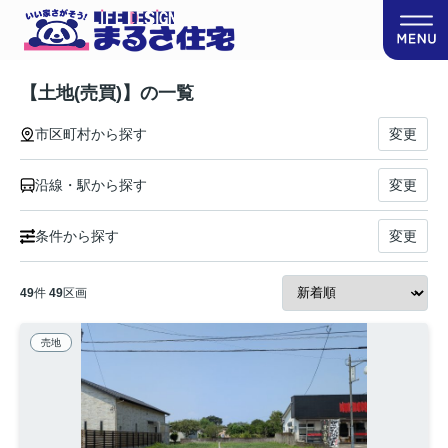
【土地(売買)】の一覧
市区町村から探す
変更
沿線・駅から探す
変更
条件から探す
変更
49
件
49
区画
売地