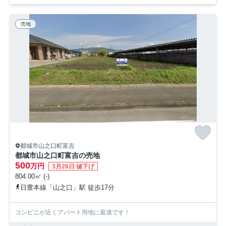
売地
都城市山之口町富吉
都城市山之口町富吉の売地
500
万円
3月26日 値下げ
804.00㎡ (-)
日豊本線「山之口」駅 徒歩17分
コンビニが近くアパート用地に最適です！