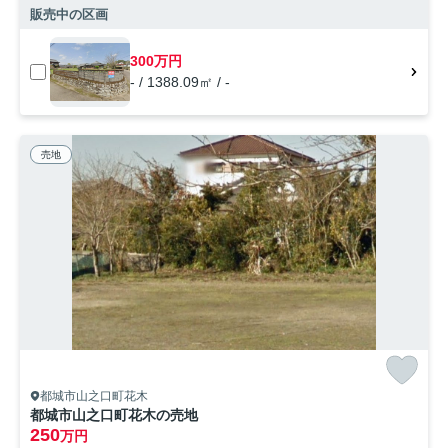
販売中の区画
300万円
- / 1388.09㎡ / -
売地
都城市山之口町花木
都城市山之口町花木の売地
250
万円