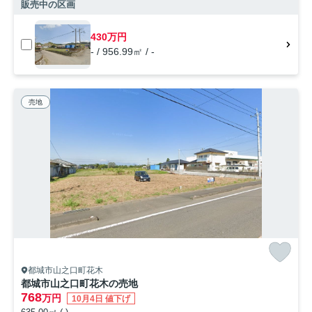
販売中の区画
430万円
- / 956.99㎡ / -
売地
都城市山之口町花木
都城市山之口町花木の売地
768
万円
10月4日 値下げ