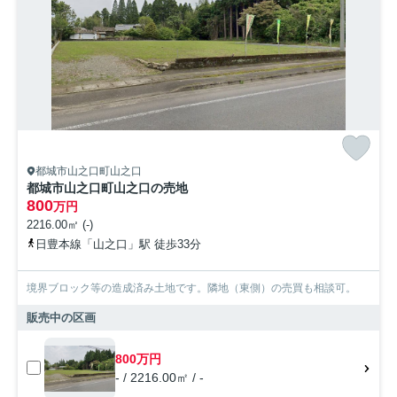
都城市山之口町山之口
都城市山之口町山之口の売地
800
万円
2216.00㎡ (-)
日豊本線「山之口」駅 徒歩33分
境界ブロック等の造成済み土地です。隣地（東側）の売買も相談可。
販売中の区画
800万円
- / 2216.00㎡ / -