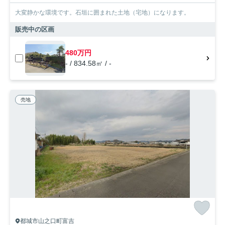
大変静かな環境です。石垣に囲まれた土地（宅地）になります。
販売中の区画
480万円
- / 834.58㎡ / -
売地
都城市山之口町富吉