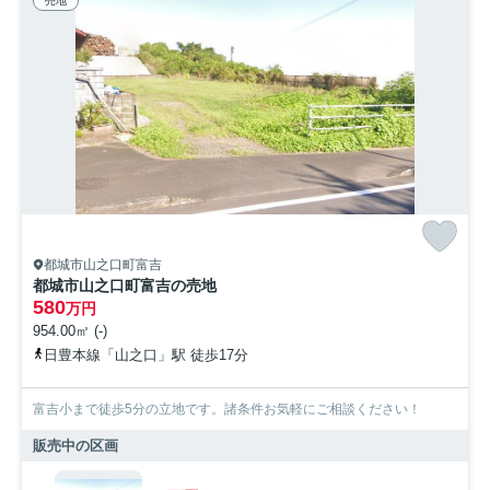
売地
都城市山之口町富吉
都城市山之口町富吉の売地
580
万円
954.00㎡ (-)
日豊本線「山之口」駅 徒歩17分
富吉小まで徒歩5分の立地です。諸条件お気軽にご相談ください！
販売中の区画