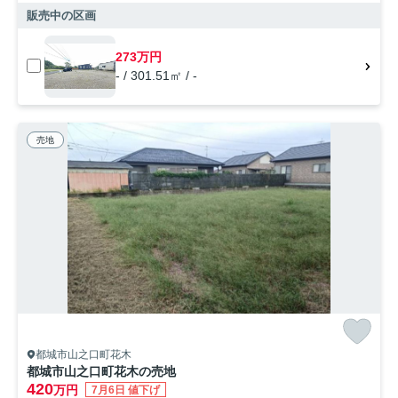
販売中の区画
273万円
- / 301.51㎡ / -
売地
都城市山之口町花木
都城市山之口町花木の売地
420
万円
7月6日 値下げ