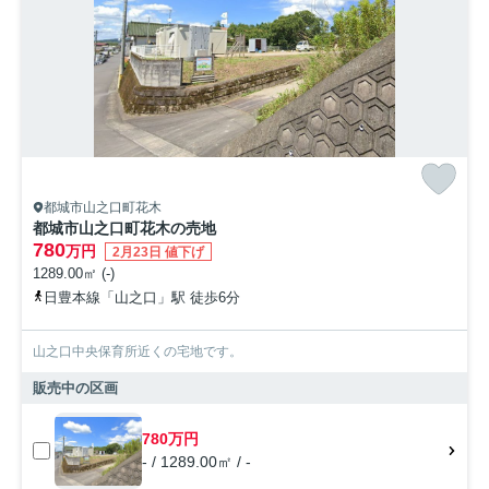
都城市山之口町花木
都城市山之口町花木の売地
780
万円
2月23日 値下げ
1289.00㎡ (-)
日豊本線「山之口」駅 徒歩6分
山之口中央保育所近くの宅地です。
販売中の区画
780万円
- / 1289.00㎡ / -