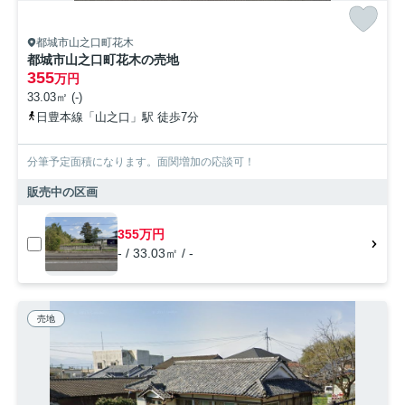
都城市山之口町花木
都城市山之口町花木の売地
355
万円
33.03㎡ (-)
日豊本線「山之口」駅 徒歩7分
分筆予定面積になります。面関増加の応談可！
販売中の区画
355万円
- / 33.03㎡ / -
売地