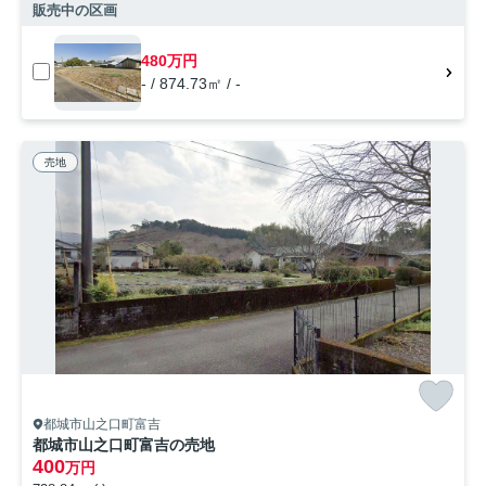
販売中の区画
480万円
- / 874.73㎡ / -
売地
都城市山之口町富吉
都城市山之口町富吉の売地
400
万円