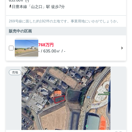
635.00㎡ (-)
日豊本線「山之口」駅 徒歩7分
269号線に面した約192坪の土地です。事業用地にいかがでしょうか。
販売中の区画
768万円
- / 635.00㎡ / -
売地