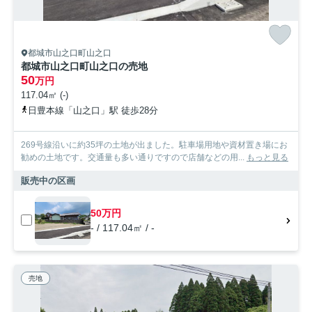
都城市山之口町山之口
都城市山之口町山之口の売地
50
万円
117.04㎡ (-)
日豊本線「山之口」駅 徒歩28分
269号線沿いに約35坪の土地が出ました。駐車場用地や資材置き場にお
勧めの土地です。交通量も多い通りですので店舗などの用...
もっと見る
販売中の区画
50万円
- / 117.04㎡ / -
売地