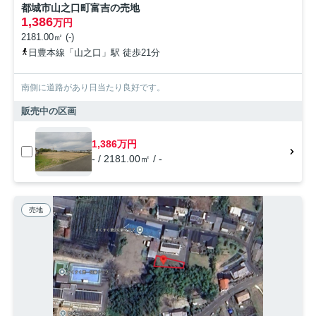
都城市山之口町富吉の売地
1,386
万円
2181.00㎡ (-)
日豊本線「山之口」駅 徒歩21分
南側に道路があり日当たり良好です。
販売中の区画
1,386万円
- / 2181.00㎡ / -
売地