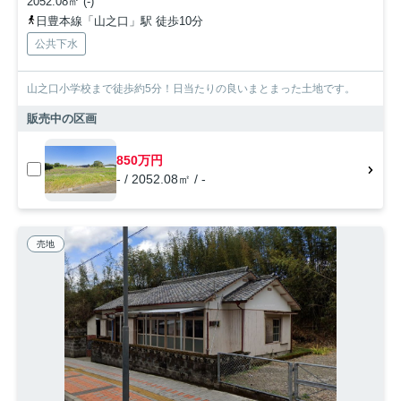
2052.08㎡ (-)
日豊本線「山之口」駅 徒歩10分
公共下水
山之口小学校まで徒歩約5分！日当たりの良いまとまった土地です。
販売中の区画
850万円
- / 2052.08㎡ / -
売地