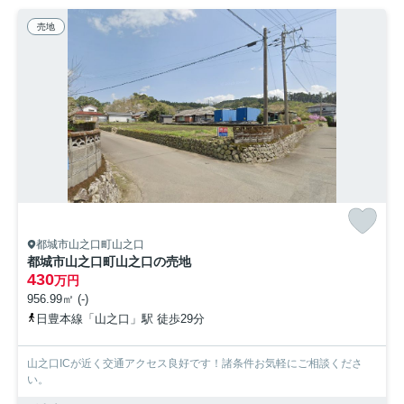
売地
都城市山之口町山之口
都城市山之口町山之口の売地
430
万円
956.99㎡ (-)
日豊本線「山之口」駅 徒歩29分
山之口ICが近く交通アクセス良好です！諸条件お気軽にご相談くださ
い。