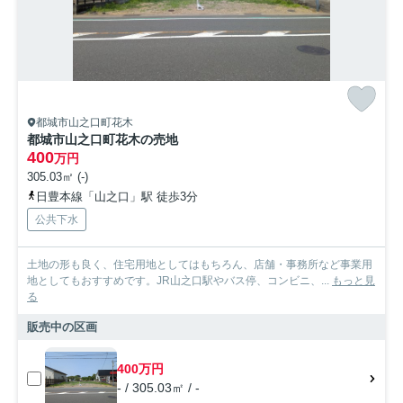
都城市山之口町花木
都城市山之口町花木の売地
400
万円
305.03㎡ (-)
日豊本線「山之口」駅 徒歩3分
公共下水
土地の形も良く、住宅用地としてはもちろん、店舗・事務所など事業用
地としてもおすすめです。JR山之口駅やバス停、コンビニ、...
もっと見
る
販売中の区画
400万円
- / 305.03㎡ / -