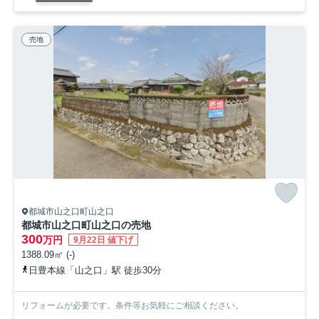
売地
都城市山之口町山之口
都城市山之口町山之口の売地
300
万円
9月22日 値下げ
1388.09㎡ (-)
日豊本線「山之口」駅 徒歩30分
リフォームが必要です。条件等お気軽にご相談ください。