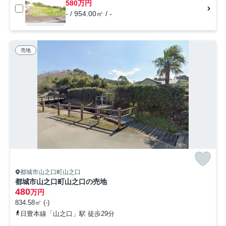
580万円
- / 954.00㎡ / -
売地
都城市山之口町山之口
都城市山之口町山之口の売地
480
万円
834.58㎡ (-)
日豊本線「山之口」駅 徒歩29分