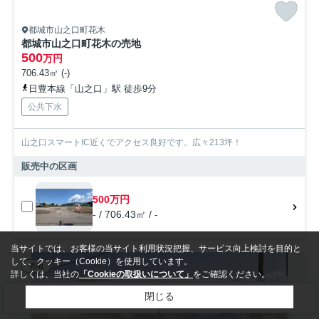
都城市山之口町花木
都城市山之口町花木の売地
500
万円
706.43㎡ (-)
日豊本線「山之口」駅 徒歩9分
公共下水
山之口スマートIC近くでアクセス良好です。広々213坪！
販売中の区画
500万円
- / 706.43㎡ / -
当サイトでは、お客様の当サイト利用状況把握、サービス向上検討を目的と
して、クッキー（Cookie）を使用しています。
売地
詳しくは、当社の
「Cookieの取扱いについて」
をご確認ください。
閉じる
検索条件を変更
まとめてお問い合わせ