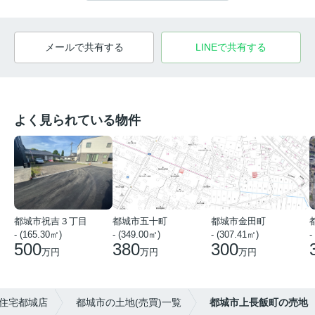
メールで共有する
LINEで共有する
よく見られている物件
都城市祝吉３丁目
都城市五十町
都城市金田町
- (165.30㎡)
- (349.00㎡)
- (307.41㎡)
-
500
380
300
万円
万円
万円
住宅都城店
都城市の土地(売買)一覧
都城市上長飯町の売地