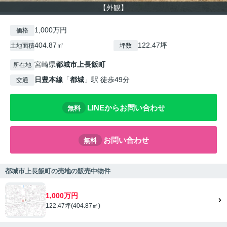
【外観】
1,000万円
価格
404.87㎡
122.47坪
土地面積
坪数
宮崎県
都城市
上長飯町
所在地
日豊本線
「
都城
」駅 徒歩49分
交通
LINEからお問い合わせ
無料
お問い合わせ
無料
都城市上長飯町の売地の販売中物件
1,000万円
122.47坪(404.87㎡)