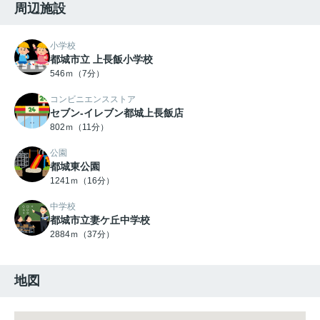
周辺施設
小学校
都城市立 上長飯小学校
546ｍ（7分）
コンビニエンスストア
セブン-イレブン都城上長飯店
802ｍ（11分）
公園
都城東公園
1241ｍ（16分）
中学校
都城市立妻ケ丘中学校
2884ｍ（37分）
地図