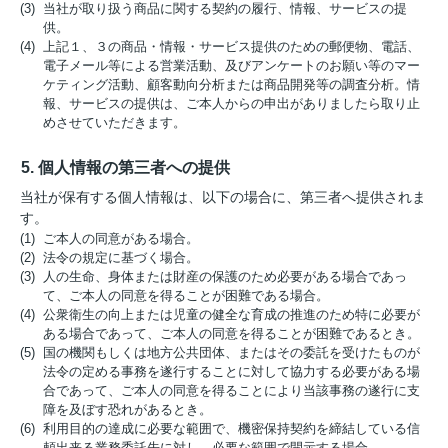
(3) 当社が取り扱う商品に関する契約の履行、情報、サービスの提
供。
(4) 上記１、３の商品・情報・サービス提供のための郵便物、電話、
電子メール等による営業活動、及びアンケートのお願い等のマー
ケティング活動、顧客動向分析または商品開発等の調査分析。情
報、サービスの提供は、ご本人からの申出がありましたら取り止
めさせていただきます。
5. 個人情報の第三者への提供
当社が保有する個人情報は、以下の場合に、第三者へ提供されま
す。
(1) ご本人の同意がある場合。
(2) 法令の規定に基づく場合。
(3) 人の生命、身体または財産の保護のため必要がある場合であっ
て、ご本人の同意を得ることが困難である場合。
(4) 公衆衛生の向上または児童の健全な育成の推進のため特に必要が
ある場合であって、ご本人の同意を得ることが困難であるとき。
(5) 国の機関もしくは地方公共団体、またはその委託を受けたものが
法令の定める事務を遂行することに対して協力する必要がある場
合であって、ご本人の同意を得ることにより当該事務の遂行に支
障を及ぼす恐れがあるとき。
(6) 利用目的の達成に必要な範囲で、機密保持契約を締結している信
頼出来る業務委託先に対し、必要な範囲で開示する場合。