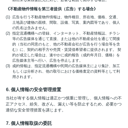
《不動産物件情報を第三者提供（広告）する場合》
(1) 広告を行う不動産物件情報は、物件種目、所在地、価格、交通、
土地及び建物の面積、間取、設備、写真、案内図等であり、個人
の氏名は含みません。
(2) 指定流通機構への登録、インターネット、不動産情報誌、チラシ
等の広告媒体を通じて直接、または他の不動産会社を通じて間接
的（当社の同意のもと、他の不動産会社が広告を行う場合等を含
む）に、契約の相手方や売買・賃貸借希望者に提供されます。 契
約が成立した場合は、速やかに成約報告（成約年月日、価格）を
広告媒体主等へ行い、広告を停止します。
(3) 成約情報は、指定流通機構や民間の広告媒体主により集計、加工
もしくは分析され、他の取引における価格査定の資料等として利
用されます。
6. 個人情報の安全管理措置
当社が有する個人情報は適正かつ慎重に管理し、個人情報への不
正アクセス、紛失、改ざん、漏えい等を防止するため、必要かつ
適切な安全管理措置を講じます。
7. 個人情報取扱の委託