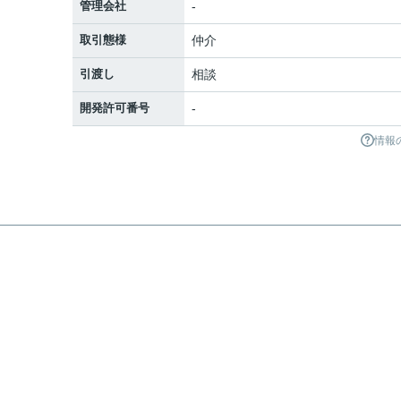
管理会社
-
取引態様
仲介
引渡し
相談
開発許可番号
-
情報