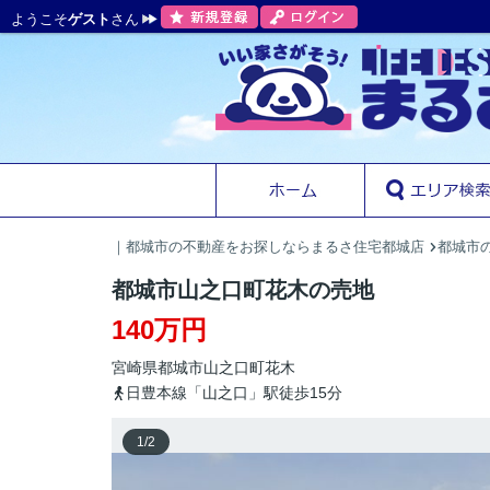
ようこそ
ゲスト
さん
｜都城市の不動産をお探しならまるさ住宅都城店
都城市の
都城市山之口町花木の売地
140万円
宮崎県
都城市
山之口町花木
日豊本線「山之口」駅徒歩15分
1
/
2