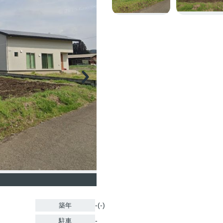
-(-)
築年
-
駐車