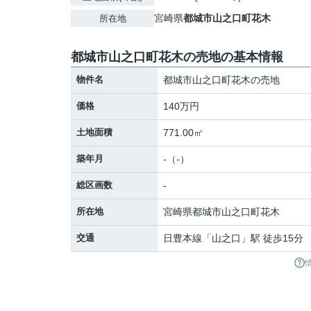
宮崎県
都城市
山之口町花木
所在地
都城市山之口町花木の売地の基本情報
物件名
都城市山之口町花木の売地
価格
140万円
土地面積
771.00㎡
築年月
-（-）
総区画数
-
所在地
宮崎県
都城市
山之口町花木
交通
日豊本線
「
山之口
」駅 徒歩15分