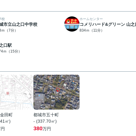
学校
ホームセンター
城市立山之口中学校
コメリハード&グリーン 山之
38ｍ（7分）
834ｍ（11分）
之口駅
174ｍ（15分）
金田町
都城市五十町
.41㎡)
- (337.70㎡)
380
万円
万円