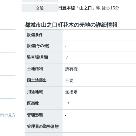
日豊本線
「
山之口
」駅 徒歩15分
交通
都城市山之口町花木の売地の詳細情報
設備条件
設備(その他)
-
駐車場/月額
-/-
土地権利
所有権
国土法届出
不要
用途地域
無指定
区画数
- / -
管理形態
-
情報の見方
管理員の勤務形態
-