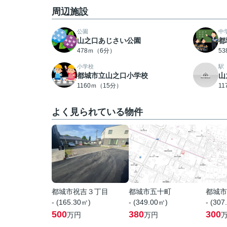
周辺施設
公園
中
山之口あじさい公園
都
478ｍ（6分）
5
小学校
駅
都城市立山之口小学校
山
1160ｍ（15分）
1
よく見られている物件
都城市祝吉３丁目
都城市五十町
都城市
- (165.30㎡)
- (349.00㎡)
- (307
500
380
300
万円
万円