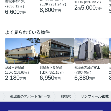
都城市都北町
1LDK (826.33㎡)
2LDK (231.24㎡)
3
2
5,000
- (636.12㎡)
億
万円
8,800
6,600
万円
万円
よく見られている物件
都城市姫城町
都城市上長飯町
都城市高城町桜木
1LDK (208.68㎡)
1LDK (351.18㎡)
- (303.40㎡)
2
2,180
6,950
6,880
万円
万円
万円
都城市のアパート(棟)一覧
都城駅
サンフィール都城