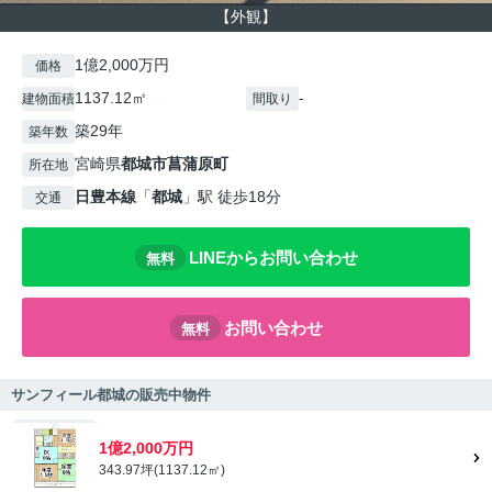
【外観】
1億2,000万円
価格
1137.12㎡
-
建物面積
間取り
築29年
築年数
宮崎県
都城市
菖蒲原町
所在地
日豊本線
「
都城
」駅 徒歩18分
交通
LINEからお問い合わせ
無料
お問い合わせ
無料
サンフィール都城の販売中物件
1億2,000万円
343.97坪(1137.12㎡)