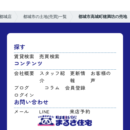
都城店
都城市の土地(売買)一覧
都城市高城町穂満坊の売地
探す
賃貸検索
売買検索
コンテンツ
会社概要
スタッフ紹
更新情
お客様の
介
報
声
ブログ
コラム
会員登録
ログイン
お問い合わせ
メール
LINE
来店予約