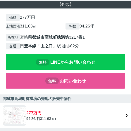
【外観】
277万円
価格
311.63㎡
94.26坪
土地面積
坪数
宮崎県
都城市
高城町穂満坊
3217番1
所在地
日豊本線
「
山之口
」駅 徒歩62分
交通
LINEからお問い合わせ
無料
お問い合わせ
無料
都城市高城町穂満坊の売地の販売中物件
277万円
94.26坪(311.63㎡)