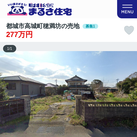
都城市高城町穂満坊の売地
募集1
277万円
1
/
1