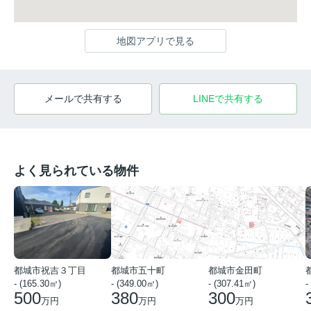
地図アプリで見る
メールで共有する
LINEで共有する
よく見られている物件
都城市祝吉３丁目
都城市五十町
都城市金田町
- (165.30㎡)
- (349.00㎡)
- (307.41㎡)
-
500
380
300
万円
万円
万円