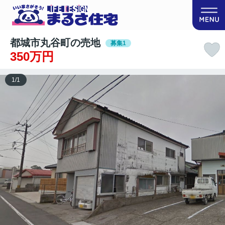
都城市丸谷町の売地
募集1
350万円
1
/
1