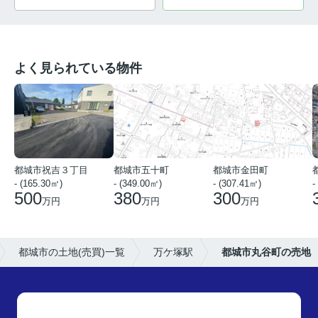
よく見られている物件
都城市祝吉３丁目
都城市五十町
都城市金田町
- (165.30㎡)
- (349.00㎡)
- (307.41㎡)
-
500
380
300
万円
万円
万円
都城市の土地(売買)一覧
万ケ塚駅
都城市丸谷町の売地