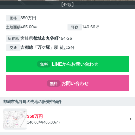
【外観】
350万円
価格
465.00㎡
140.66坪
土地面積
坪数
宮崎県
都城市
丸谷町
454-26
所在地
吉都線
「
万ケ塚
」駅 徒歩2分
交通
LINEからお問い合わせ
無料
お問い合わせ
無料
都城市丸谷町の売地の販売中物件
350万円
140.66坪(465.00㎡)