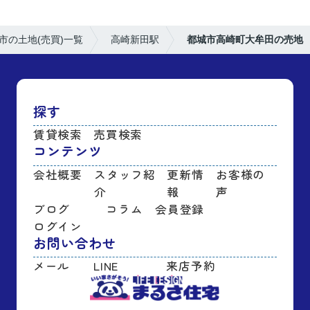
市の土地(売買)一覧
高崎新田駅
都城市高崎町大牟田の売地
探す
賃貸検索
売買検索
コンテンツ
会社概要
スタッフ紹
更新情
お客様の
介
報
声
ブログ
コラム
会員登録
ログイン
お問い合わせ
メール
LINE
来店予約