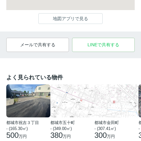
地図アプリで見る
メールで共有する
LINEで共有する
よく見られている物件
都城市祝吉３丁目
都城市五十町
都城市金田町
- (165.30㎡)
- (349.00㎡)
- (307.41㎡)
-
500
380
300
万円
万円
万円