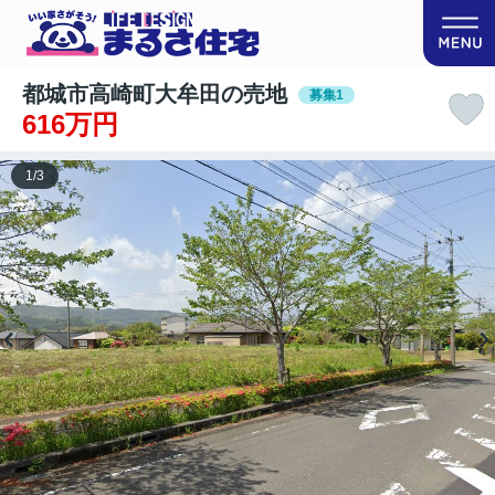
都城市高崎町大牟田の売地
募集1
616万円
1
/
3