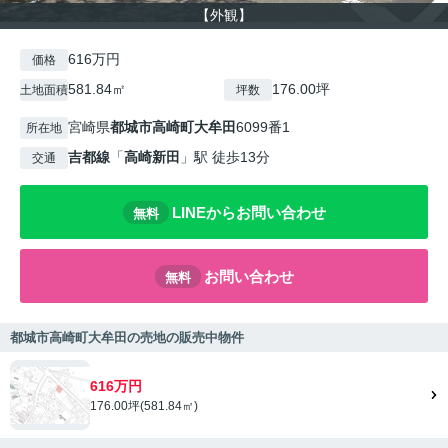
【外観】
616万円
価格
581.84㎡
176.00坪
土地面積
坪数
宮崎県
都城市
高崎町大牟田
6099番1
所在地
吉都線
「
高崎新田
」駅 徒歩13分
交通
LINEからお問い合わせ
無料
お問い合わせ
無料
都城市高崎町大牟田の売地の販売中物件
616万円
176.00坪(581.84㎡)