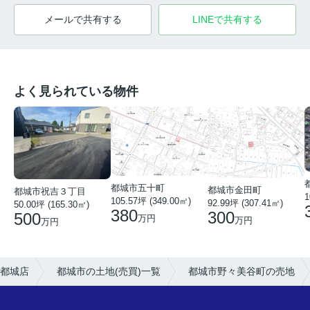
メールで共有する
LINEで共有する
よく見られている物件
都城市五十町
都城市金田町
都城市祝吉３丁目
1
105.57坪 (349.00㎡)
92.99坪 (307.41㎡)
50.00坪 (165.30㎡)
380
300
500
万円
万円
万円
都城店
都城市の土地(売買)一覧
都城市野々美谷町の売地