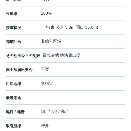
200%
容積率
一方(東 公道 3.8m 間口 35.0m)
接道状況
非線引区域
都市計画
景観法/農地法届出要
その他法令上の制限
不要
国土法届出要否
無指定
用途地域
-
最適用途
畑、宅地 / 高台
地目 / 地勢
仲介
取引態様