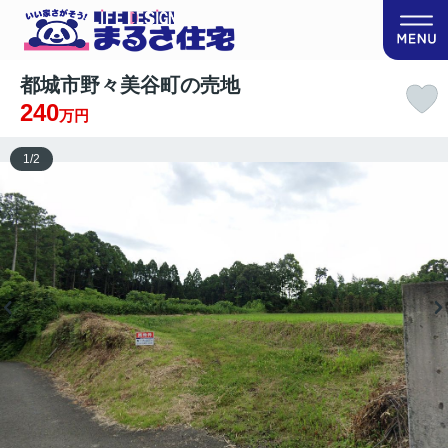
都城市野々美谷町の売地
240
万円
1
/
2