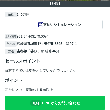
【外観】
240万円
価格
支払いシミュレーション
961.64坪(3179.00㎡)
土地面積
宮崎県
都城市
野々美谷町
3395、3397-1
所在地
吉都線
「
谷頭
」駅 徒歩46分
交通
セールスポイント
資材置き場や土場等としていかがでしょうか。
ポイント
高台に立地
接道幅１５ｍ以上
LINEからお問い合わせ
無料