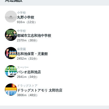
周辺施設
小学校
丸野小学校
916ｍ（12分）
中学校
都城市立志和池中学校
2370ｍ（30分）
保育園
志和池保育・児童館
2452ｍ（31分）
スーパー
パシオ志和池店
2641ｍ（34分）
ドラッグストア
ドラッグストアモリ 太郎坊店
3806ｍ（48分）