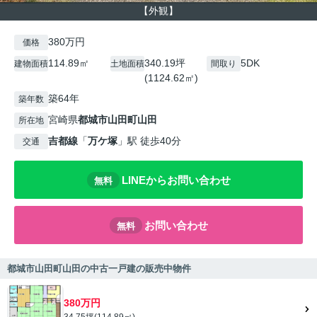
【外観】
380万円
価格
114.89㎡
340.19坪
5DK
建物面積
土地面積
間取り
(1124.62㎡)
築64年
築年数
宮崎県
都城市
山田町山田
所在地
吉都線
「
万ケ塚
」駅 徒歩40分
交通
LINEからお問い合わせ
無料
お問い合わせ
無料
都城市山田町山田の中古一戸建の販売中物件
380万円
34.75坪(114.89㎡)