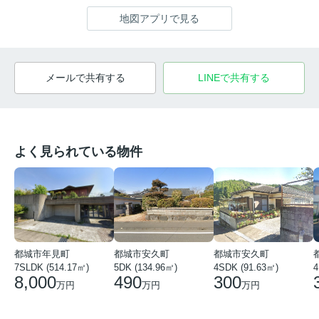
地図アプリで見る
メールで共有する
LINEで共有する
よく見られている物件
都城市年見町
都城市安久町
都城市安久町
7SLDK (514.17㎡)
5DK (134.96㎡)
4SDK (91.63㎡)
4
8,000
490
300
万円
万円
万円