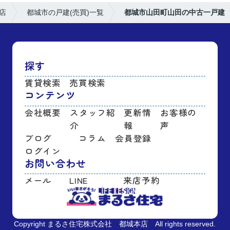
店
都城市の戸建(売買)一覧
都城市山田町山田の中古一戸建
探す
賃貸検索
売買検索
コンテンツ
会社概要
スタッフ紹
更新情
お客様の
介
報
声
ブログ
コラム
会員登録
ログイン
お問い合わせ
メール
LINE
来店予約
Copyright まるさ住宅株式会社 都城本店 All rights reserved.