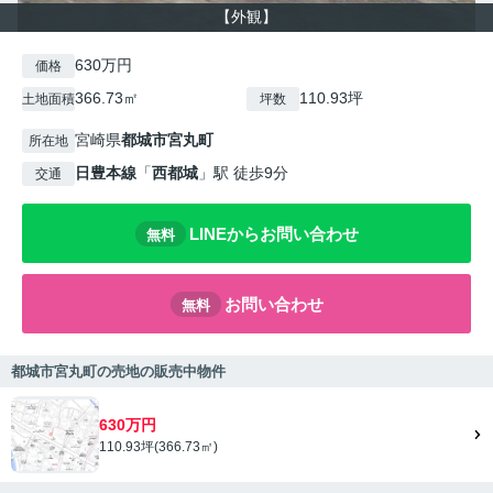
【外観】
630万円
価格
366.73㎡
110.93坪
土地面積
坪数
宮崎県
都城市
宮丸町
所在地
日豊本線
「
西都城
」駅 徒歩9分
交通
LINEからお問い合わせ
無料
お問い合わせ
無料
都城市宮丸町の売地の販売中物件
630万円
110.93坪(366.73㎡)