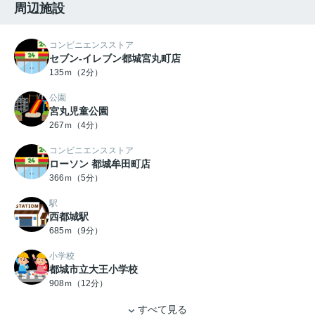
周辺施設
コンビニエンスストア
セブン-イレブン都城宮丸町店
135ｍ（2分）
公園
宮丸児童公園
267ｍ（4分）
コンビニエンスストア
ローソン 都城牟田町店
366ｍ（5分）
駅
西都城駅
685ｍ（9分）
小学校
都城市立大王小学校
908ｍ（12分）
すべて見る