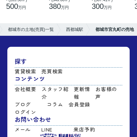
500
380
300
万円
万円
万円
都城市の土地(売買)一覧
西都城駅
都城市宮丸町の売地
探す
賃貸検索
売買検索
コンテンツ
会社概要
スタッフ紹
更新情
お客様の
介
報
声
ブログ
コラム
会員登録
ログイン
お問い合わせ
メール
LINE
来店予約