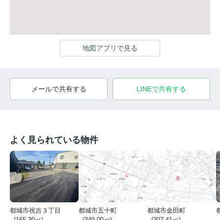
地図アプリで見る
メールで共有する
LINEで共有する
よく見られている物件
都城市祝吉３丁目
都城市五十町
都城市金田町
- (165.30㎡)
- (349.00㎡)
- (307.41㎡)
-