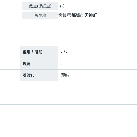
-(-)
敷金(保証金)
宮崎県
都城市
天神町
所在地
- / -
敷引 / 償却
-
現況
即時
引渡し