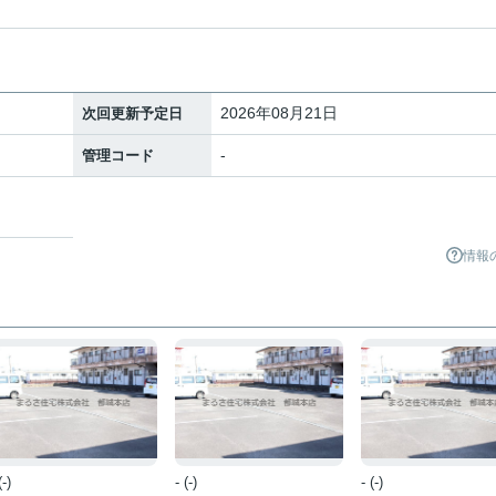
2026年08月21日
次回更新予定日
-
管理コード
情報
(-)
- (-)
- (-)