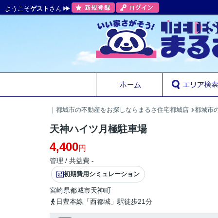
ようこそ
ゲスト
さん
｜都城市の不動産をお探しならまるさ住宅都城店
都城市
天神ハイツ月極駐車場
4,400
円
管理 / 共益費 -
初期費用シミュレーション
宮崎県
都城市
天神町
日豊本線「西都城」駅徒歩21分