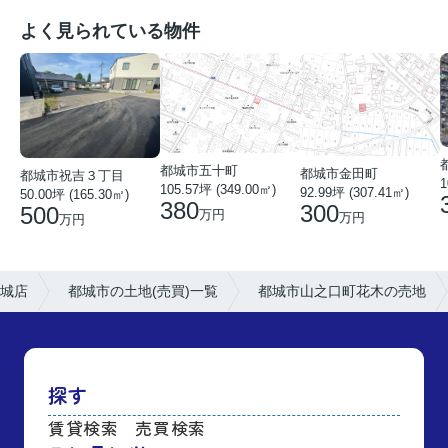
よく見られている物件
都城市五十町
都城市金田町
都城市祝吉３丁目
1
105.57坪 (349.00㎡)
92.99坪 (307.41㎡)
50.00坪 (165.30㎡)
380
300
500
万円
万円
万円
城店
都城市の土地(売買)一覧
都城市山之口町花木の売地
探す
賃貸検索
売買検索