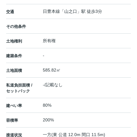
日豊本線
「
山之口
」駅 徒歩3分
交通
その他条件
所有権
土地権利
-
建築条件
585.82㎡
土地面積
-/記載なし
私道負担面積 /
セットバック
80%
建ぺい率
200%
容積率
一方(東 公道 12.0m 間口 11.5m)
接道状況