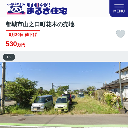
都城市山之口町花木の売地
6月20日 値下げ
530
万円
1
/
2