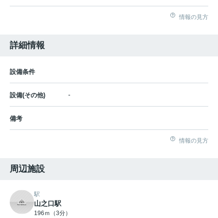
情報の見方
詳細情報
設備条件
-
設備(その他)
備考
情報の見方
周辺施設
駅
山之口駅
196ｍ（3分）