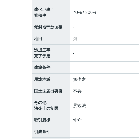
建ぺい率 /
70% / 200%
容積率
-
傾斜地部分面積
畑
地目
造成工事
-
完了予定
-
建築条件
無指定
用途地域
不要
国土法届出要否
その他
景観法
法令上の制限
仲介
取引態様
-
引渡条件