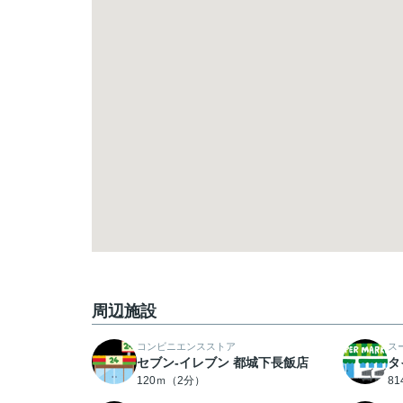
周辺施設
コンビニエンスストア
ス
セブン-イレブン 都城下長飯店
タ
120ｍ（2分）
8