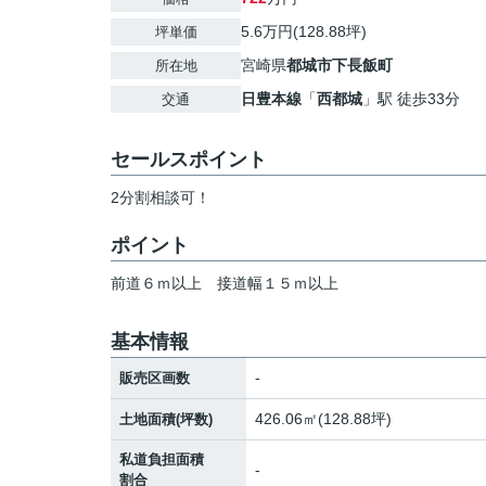
5.6万円(128.88坪)
坪単価
宮崎県
都城市
下長飯町
所在地
日豊本線
「
西都城
」駅 徒歩33分
交通
セールスポイント
2分割相談可！
ポイント
前道６ｍ以上
接道幅１５ｍ以上
基本情報
-
販売区画数
426.06㎡(128.88坪)
土地面積(坪数)
私道負担面積
-
割合