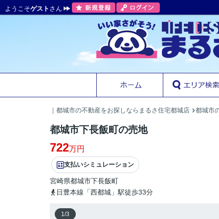
ようこそ
ゲスト
さん
｜都城市の不動産をお探しならまるさ住宅都城店
都城市の
都城市下長飯町の売地
722
万円
支払いシミュレーション
宮崎県
都城市
下長飯町
日豊本線「西都城」駅徒歩33分
1
/
3