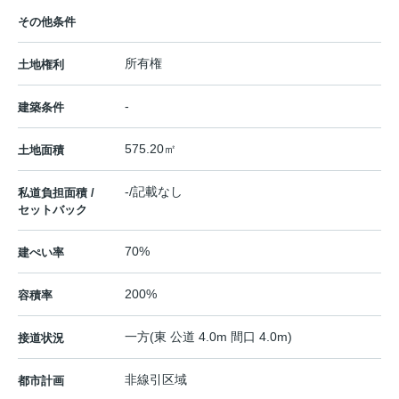
その他条件
所有権
土地権利
-
建築条件
575.20㎡
土地面積
-/記載なし
私道負担面積 /
セットバック
70%
建ぺい率
200%
容積率
一方(東 公道 4.0m 間口 4.0m)
接道状況
非線引区域
都市計画