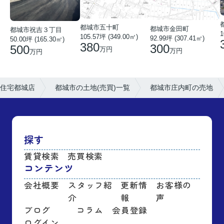
都城市五十町
都城市金田町
都城市祝吉３丁目
1
105.57坪 (349.00㎡)
92.99坪 (307.41㎡)
50.00坪 (165.30㎡)
380
300
500
万円
万円
万円
住宅都城店
都城市の土地(売買)一覧
都城市庄内町の売地
探す
賃貸検索
売買検索
コンテンツ
会社概要
スタッフ紹
更新情
お客様の
介
報
声
ブログ
コラム
会員登録
ログイン