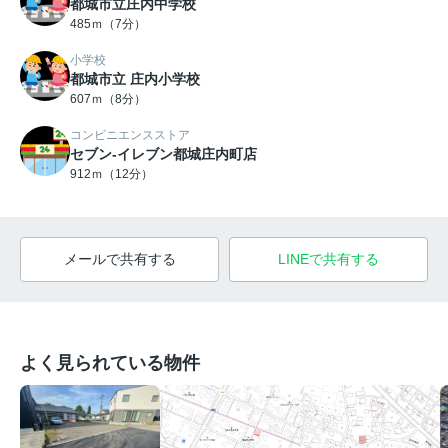
都城市立庄内中学校
485ｍ（7分）
小学校
都城市立 庄内小学校
607ｍ（8分）
コンビニエンスストア
セブン-イレブン都城庄内町店
912ｍ（12分）
メールで共有する
LINEで共有する
よく見られている物件