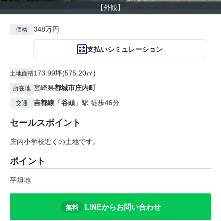
【外観】
348万円
価格
支払いシミュレーション
173.99坪(575.20㎡)
土地面積
宮崎県
都城市
庄内町
所在地
吉都線
「
谷頭
」駅 徒歩46分
交通
セールスポイント
庄内小学校近くの土地です。
ポイント
平坦地
LINEからお問い合わせ
無料