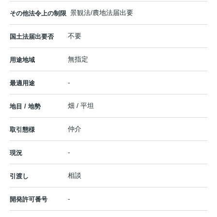
景観法/農地法届出要
その他法令上の制限
不要
国土法届出要否
無指定
用途地域
-
最適用途
畑 / 平坦
地目 / 地勢
仲介
取引態様
-
現況
相談
引渡し
-
開発許可番号