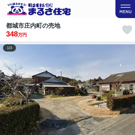
都城市庄内町の売地
348
万円
1
/
3