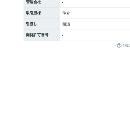
管理会社
-
取引態様
仲介
引渡し
相談
開発許可番号
-
情報