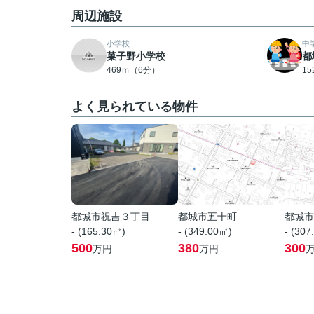
周辺施設
小学校
中
菓子野小学校
都
469ｍ（6分）
1
よく見られている物件
都城市祝吉３丁目
都城市五十町
都城市
- (165.30㎡)
- (349.00㎡)
- (307
500
380
300
万円
万円