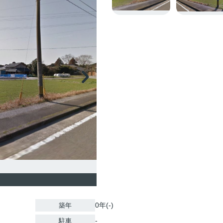
0年(-)
築年
-
駐車