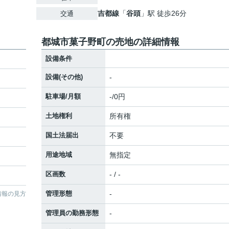
吉都線
「
谷頭
」駅 徒歩26分
交通
都城市菓子野町の売地の詳細情報
設備条件
設備(その他)
-
駐車場/月額
-/0円
土地権利
所有権
国土法届出
不要
用途地域
無指定
区画数
- / -
管理形態
-
情報の見方
管理員の勤務形態
-