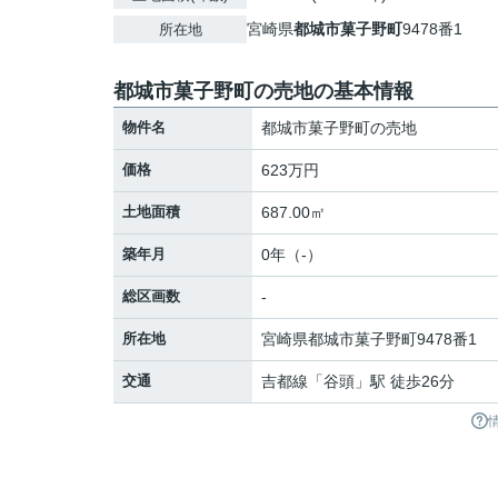
宮崎県
都城市
菓子野町
9478番1
所在地
都城市菓子野町の売地の基本情報
物件名
都城市菓子野町の売地
価格
623万円
土地面積
687.00㎡
築年月
0年（-）
総区画数
-
所在地
宮崎県
都城市
菓子野町
9478番1
交通
吉都線
「
谷頭
」駅 徒歩26分