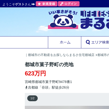
ようこそ
ゲスト
さん
｜都城市の不動産をお探しならまるさ住宅都城店
都城市の
都城市菓子野町の売地
623万円
宮崎県
都城市
菓子野町
9478番1
吉都線「谷頭」駅徒歩26分
1
/
2