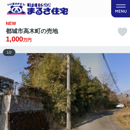
NEW
都城市高木町の売地
1,000
万円
1
/
2