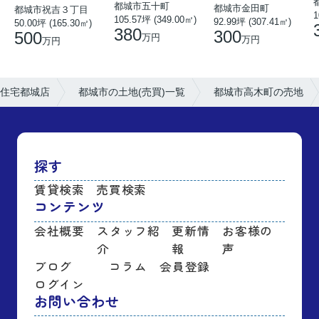
都城市五十町
都城市金田町
都城市祝吉３丁目
1
105.57坪 (349.00㎡)
92.99坪 (307.41㎡)
50.00坪 (165.30㎡)
380
300
500
万円
万円
万円
住宅都城店
都城市の土地(売買)一覧
都城市高木町の売地
探す
賃貸検索
売買検索
コンテンツ
会社概要
スタッフ紹
更新情
お客様の
介
報
声
ブログ
コラム
会員登録
ログイン
お問い合わせ