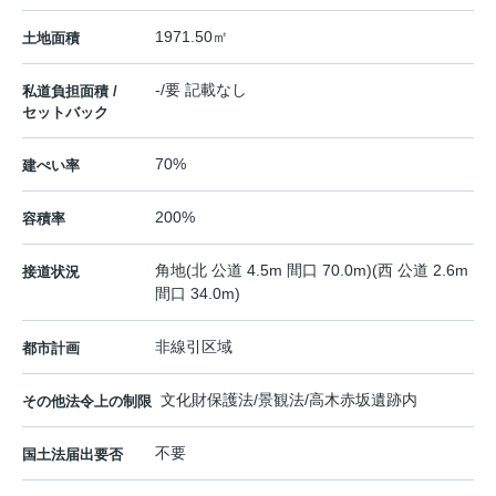
1971.50㎡
土地面積
-/要 記載なし
私道負担面積 /
セットバック
70%
建ぺい率
200%
容積率
角地(北 公道 4.5m 間口 70.0m)(西 公道 2.6m
接道状況
間口 34.0m)
非線引区域
都市計画
文化財保護法/景観法/高木赤坂遺跡内
その他法令上の制限
不要
国土法届出要否