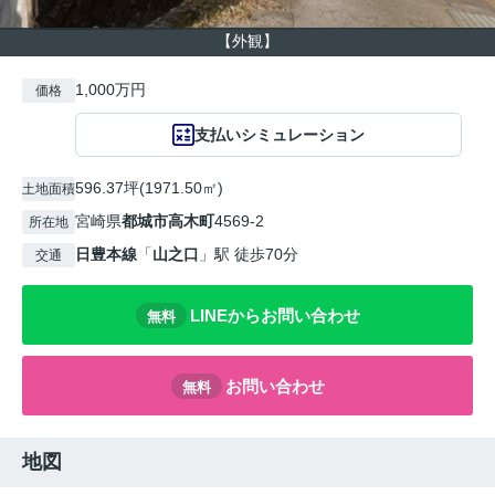
【外観】
1,000万円
価格
支払いシミュレーション
596.37坪(1971.50㎡)
土地面積
宮崎県
都城市
高木町
4569-2
所在地
日豊本線
「
山之口
」駅 徒歩70分
交通
LINEからお問い合わせ
無料
お問い合わせ
無料
地図