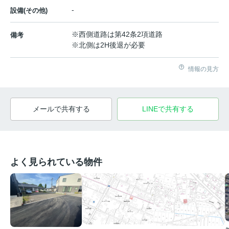
-
設備(その他)
※西側道路は第42条2項道路
備考
※北側は2H後退が必要
情報の見方
メールで共有する
LINEで共有する
よく見られている物件