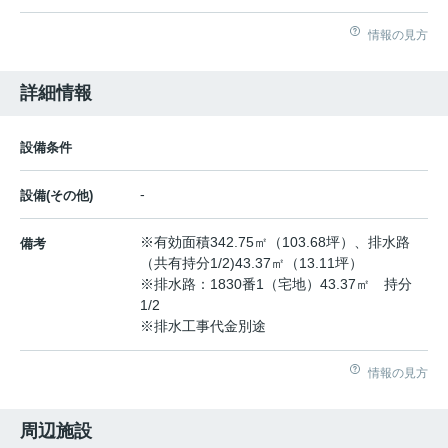
情報の見方
詳細情報
設備条件
-
設備(その他)
※有効面積342.75㎡（103.68坪）、排水路
備考
（共有持分1/2)43.37㎡（13.11坪）
※排水路：1830番1（宅地）43.37㎡ 持分
1/2
※排水工事代金別途
情報の見方
周辺施設