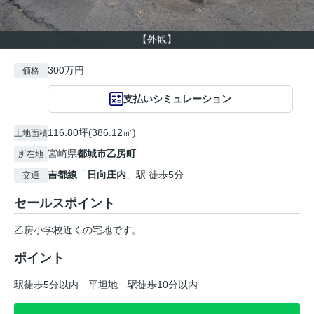
【外観】
300万円
価格
支払いシミュレーション
116.80坪(386.12㎡)
土地面積
宮崎県
都城市
乙房町
所在地
吉都線
「
日向庄内
」駅 徒歩5分
交通
セールスポイント
乙房小学校近くの宅地です。
ポイント
駅徒歩5分以内
平坦地
駅徒歩10分以内