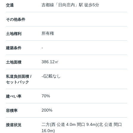
吉都線
「
日向庄内
」駅 徒歩5分
交通
その他条件
所有権
土地権利
-
建築条件
386.12㎡
土地面積
-/記載なし
私道負担面積 /
セットバック
70%
建ぺい率
200%
容積率
二方(西 公道 4.0m 間口 9.4m)(北 公道 間口
接道状況
16.0m)