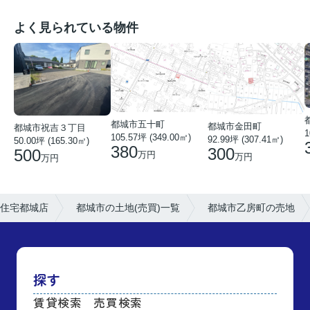
よく見られている物件
都城市五十町
都城市金田町
都城市祝吉３丁目
1
105.57坪 (349.00㎡)
92.99坪 (307.41㎡)
50.00坪 (165.30㎡)
380
300
500
万円
万円
万円
住宅都城店
都城市の土地(売買)一覧
都城市乙房町の売地
探す
賃貸検索
売買検索