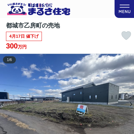
都城市乙房町の売地
4月17日 値下げ
300
万円
1
/
6