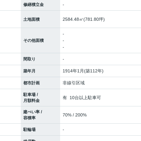
-
修繕積立金
2584.48㎡(781.80坪)
土地面積
-
-
その他面積
-
-
間取り
1914年1月(築112年)
築年月
非線引区域
都市計画
駐車場 /
有 10台以上駐車可
月額料金
建ぺい率 /
70% / 200%
容積率
-
駐輪場