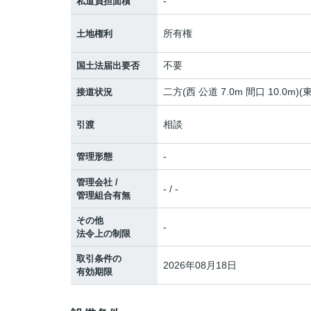
-
私道負担面積
所有権
土地権利
不要
国土法届出要否
二方(西 公道 7.0m 間口 10.0m)(
接道状況
相談
引渡
-
管理形態
管理会社 /
- / -
管理組合有無
その他
-
法令上の制限
取引条件の
2026年08月18日
有効期限