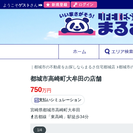
ようこそ
ゲスト
さん
｜都城市の不動産をお探しならまるさ住宅都城店
都城市の
都城市高崎町大牟田の店舗
750
万円
支払いシミュレーション
宮崎県
都城市
高崎町大牟田
吉都線「東高崎」駅徒歩34分
1
/
4