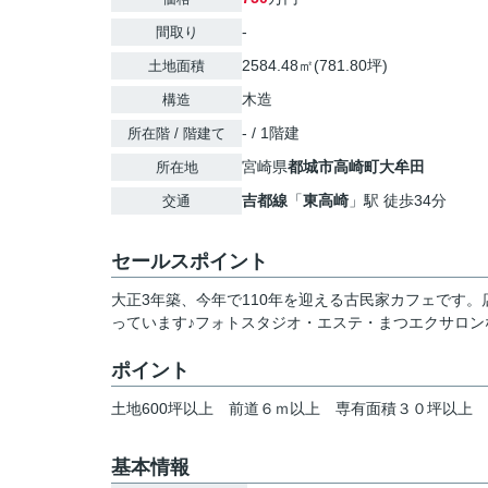
-
間取り
2584.48㎡(781.80坪)
土地面積
木造
構造
- / 1階建
所在階 / 階建て
宮崎県
都城市
高崎町大牟田
所在地
吉都線
「
東高崎
」駅 徒歩34分
交通
セールスポイント
大正3年築、今年で110年を迎える古民家カフェです
っています♪フォトスタジオ・エステ・まつエクサロン
ポイント
土地600坪以上
前道６ｍ以上
専有面積３０坪以上
基本情報