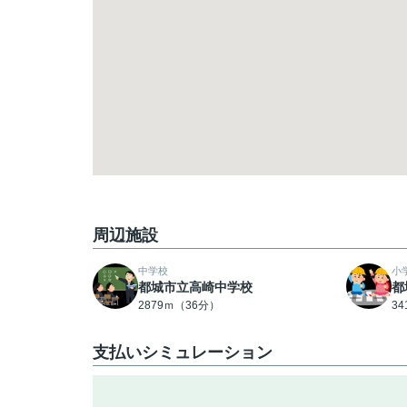
周辺施設
中学校
小
都城市立高崎中学校
都
2879ｍ（36分）
3
支払いシミュレーション