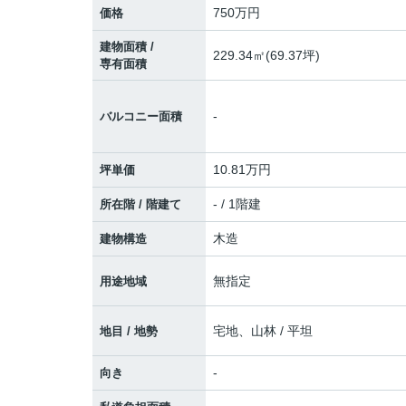
750
万円
価格
建物面積 /
229.34㎡(69.37坪)
専有面積
-
バルコニー面積
10.81万円
坪単価
- / 1階建
所在階 / 階建て
木造
建物構造
無指定
用途地域
宅地、山林 / 平坦
地目 / 地勢
-
向き