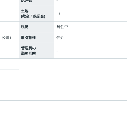
-
総戸数
土地
- / -
(敷金 / 保証金)
居住中
現況
東 公道)
仲介
取引態様
管理員の
-
勤務形態