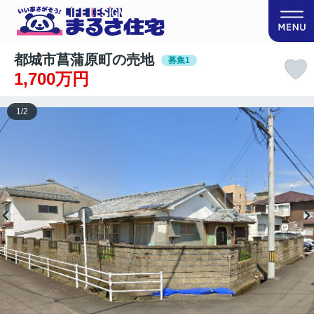
都城市菖蒲原町の売地
募集1
1,700万円
1
/
2