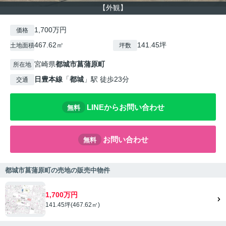
【外観】
1,700万円
価格
467.62㎡
141.45坪
土地面積
坪数
宮崎県
都城市
菖蒲原町
所在地
日豊本線
「
都城
」駅 徒歩23分
交通
LINEからお問い合わせ
無料
お問い合わせ
無料
都城市菖蒲原町の売地の販売中物件
1,700万円
141.45坪(467.62㎡)