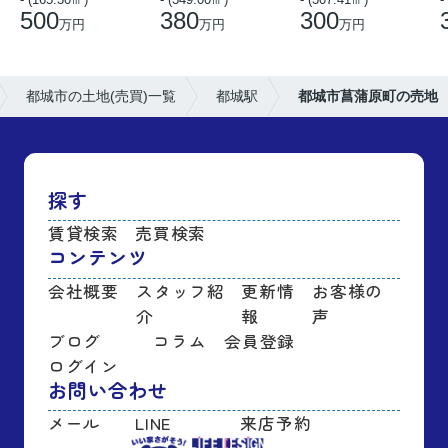
500
380
300
万円
万円
万円
都城市の土地(売買)一覧
都城駅
都城市菖蒲原町の売地
探す
賃貸検索
売買検索
コンテンツ
会社概要
スタッフ紹
更新情
お客様の
介
報
声
ブログ
コラム
会員登録
ログイン
お問い合わせ
メール
LINE
来店予約