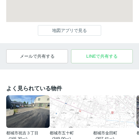
地図アプリで見る
メールで共有する
LINEで共有する
よく見られている物件
都城市祝吉３丁目
都城市五十町
都城市金田町
- (165.30㎡)
- (349.00㎡)
- (307.41㎡)
-