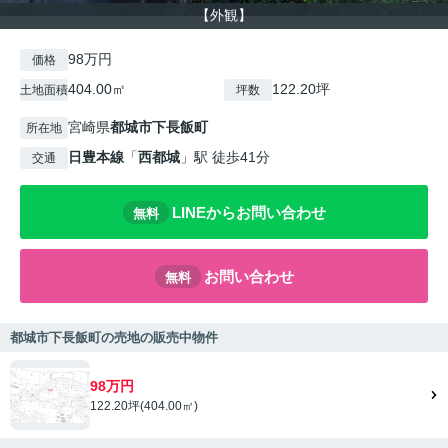
【外観】
98万円
価格
404.00㎡
122.20坪
土地面積
坪数
宮崎県
都城市
下長飯町
所在地
日豊本線
「
西都城
」駅 徒歩41分
交通
LINEからお問い合わせ
無料
お問い合わせ
無料
都城市下長飯町の売地の販売中物件
98万円
122.20坪(404.00㎡)