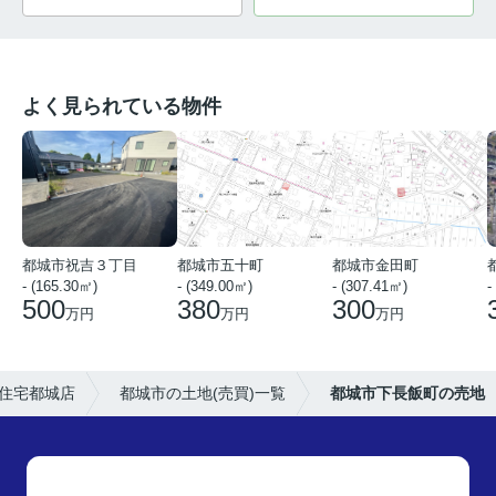
よく見られている物件
都城市祝吉３丁目
都城市五十町
都城市金田町
- (165.30㎡)
- (349.00㎡)
- (307.41㎡)
-
500
380
300
万円
万円
万円
住宅都城店
都城市の土地(売買)一覧
都城市下長飯町の売地