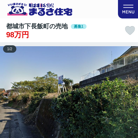
都城市下長飯町の売地
募集1
98万円
1
/
2