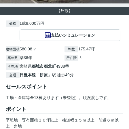
【外観】
1億8,000万円
価格
支払いシミュレーション
580.08㎡
175.47坪
建物面積
坪数
築36年
-/-
築年数
所在階
宮崎県
都城市
都北町
4938番
所在地
日豊本線
「
餅原
」駅 徒歩49分
交通
セールスポイント
工場・倉庫等全13棟あります（未登記）。現況渡しです。
ポイント
平坦地
専有面積３０坪以上
接道幅１５ｍ以上
前道６ｍ以
上
角地