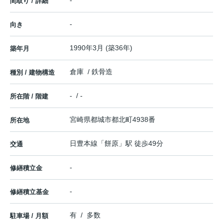
-
間取り / 詳細
-
向き
1990年3月 (築36年)
築年月
倉庫 / 鉄骨造
種別 / 建物構造
- / -
所在階 / 階建
宮崎県
都城市
都北町
4938番
所在地
日豊本線
「
餅原
」駅 徒歩49分
交通
-
修繕積立金
-
修繕積立基金
有 / 多数
駐車場 / 月額