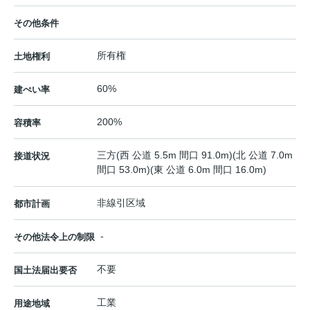
その他条件
所有権
土地権利
60%
建ぺい率
200%
容積率
三方(西 公道 5.5m 間口 91.0m)(北 公道 7.0m
接道状況
間口 53.0m)(東 公道 6.0m 間口 16.0m)
非線引区域
都市計画
-
その他法令上の制限
不要
国土法届出要否
工業
用途地域