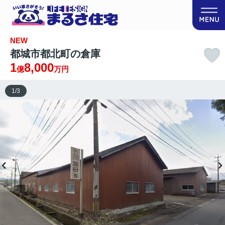
NEW
都城市都北町の倉庫
1
8,000
億
万円
1
/
3