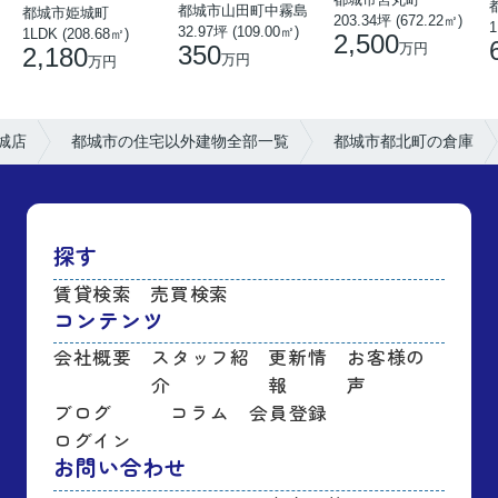
都城市山田町中霧島
都城市姫城町
203.34坪 (672.22㎡)
1
32.97坪 (109.00㎡)
1LDK (208.68㎡)
2,500
350
万円
2,180
万円
万円
城店
都城市の住宅以外建物全部一覧
都城市都北町の倉庫
探す
賃貸検索
売買検索
コンテンツ
会社概要
スタッフ紹
更新情
お客様の
介
報
声
ブログ
コラム
会員登録
ログイン
お問い合わせ