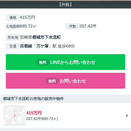
【外観】
415万円
価格
685.72㎡
207.42坪
土地面積
坪数
宮崎県
都城市
下水流町
所在地
吉都線
「
万ケ塚
」駅 徒歩68分
交通
LINEからお問い合わせ
無料
お問い合わせ
無料
都城市下水流町の売地の販売中物件
415万円
207.42坪(685.72㎡)