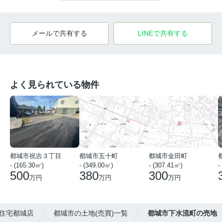
メールで共有する
LINEで共有する
よく見られている物件
都城市祝吉３丁目
都城市五十町
都城市金田町
- (165.30㎡)
- (349.00㎡)
- (307.41㎡)
-
500
380
300
万円
万円
万円
住宅都城店
都城市の土地(売買)一覧
都城市下水流町の売地