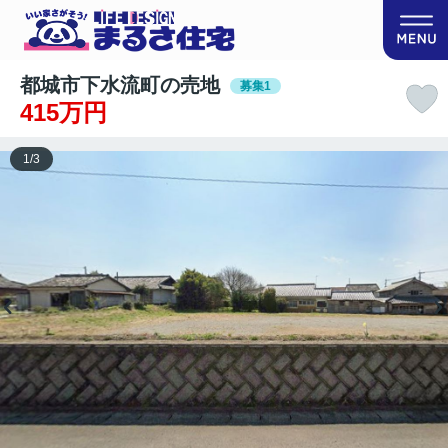
都城市下水流町の売地
募集1
415万円
1
/
3