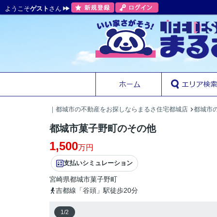
ようこそ
ゲスト
さん
｜都城市の不動産をお探しならまるさ住宅都城店
都城市
都城市菓子野町のその他
1,500
万円
支払いシミュレーション
宮崎県
都城市
菓子野町
吉都線「谷頭」駅徒歩20分
1
/
2