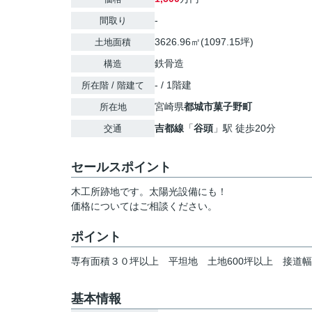
-
間取り
3626.96㎡(1097.15坪)
土地面積
鉄骨造
構造
- / 1階建
所在階 / 階建て
宮崎県
都城市
菓子野町
所在地
吉都線
「
谷頭
」駅 徒歩20分
交通
セールスポイント
木工所跡地です。太陽光設備にも！
価格についてはご相談ください。
ポイント
専有面積３０坪以上
平坦地
土地600坪以上
接道幅
基本情報