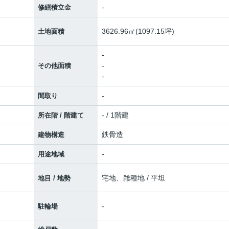
-
修繕積立金
3626.96㎡(1097.15坪)
土地面積
-
-
その他面積
-
-
間取り
- / 1階建
所在階 / 階建て
鉄骨造
建物構造
-
用途地域
宅地、雑種地 / 平坦
地目 / 地勢
-
駐輪場