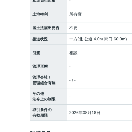
-
私道負担面積
所有権
土地権利
不要
国土法届出要否
一方(北 公道 4.0m 間口 60.0m)
接道状況
相談
引渡
-
管理形態
管理会社 /
- / -
管理組合有無
その他
-
法令上の制限
取引条件の
2026年08月18日
有効期限