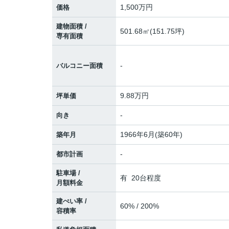
1,500
万円
価格
建物面積 /
501.68㎡(151.75坪)
専有面積
-
バルコニー面積
9.88万円
坪単価
-
向き
1966年6月(築60年)
築年月
-
都市計画
駐車場 /
有 20台程度
月額料金
建ぺい率 /
60% / 200%
容積率