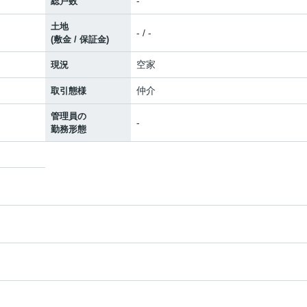
-
総戸数
土地
- / -
(敷金 / 保証金)
空家
現況
仲介
取引態様
管理員の
-
勤務形態