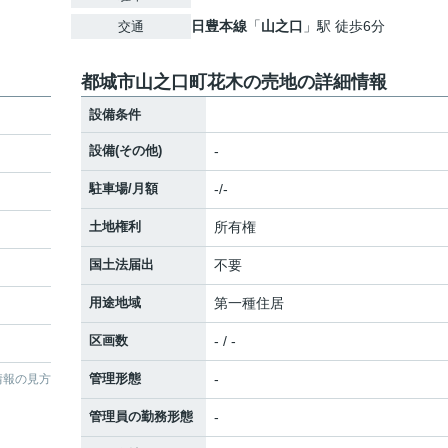
日豊本線
「
山之口
」駅 徒歩6分
交通
都城市山之口町花木の売地の詳細情報
設備条件
設備(その他)
-
駐車場/月額
-/-
土地権利
所有権
国土法届出
不要
用途地域
第一種住居
区画数
- / -
管理形態
-
情報の見方
管理員の勤務形態
-