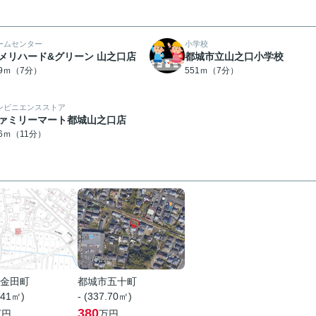
ームセンター
小学校
メリハード&グリーン 山之口店
都城市立山之口小学校
09ｍ（7分）
551ｍ（7分）
ンビニエンスストア
ァミリーマート都城山之口店
56ｍ（11分）
金田町
都城市五十町
.41㎡)
- (337.70㎡)
380
万円
万円