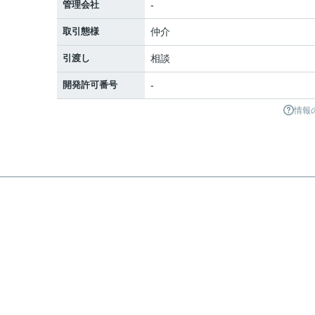
管理会社
-
取引態様
仲介
引渡し
相談
開発許可番号
-
情報