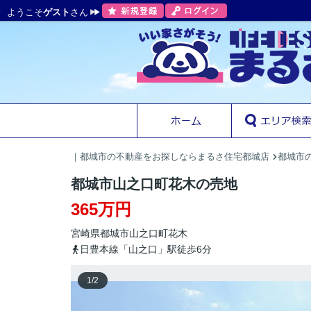
ようこそ
ゲスト
さん
｜都城市の不動産をお探しならまるさ住宅都城店
都城市の
都城市山之口町花木の売地
365万円
宮崎県
都城市
山之口町花木
日豊本線「山之口」駅徒歩6分
1
/
2