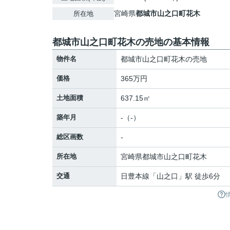
宮崎県
都城市
山之口町花木
所在地
都城市山之口町花木の売地の基本情報
物件名
都城市山之口町花木の売地
価格
365万円
土地面積
637.15㎡
築年月
-（-）
総区画数
-
所在地
宮崎県
都城市
山之口町花木
交通
日豊本線
「
山之口
」駅 徒歩6分