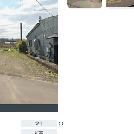
-(-)
築年
-
駐車