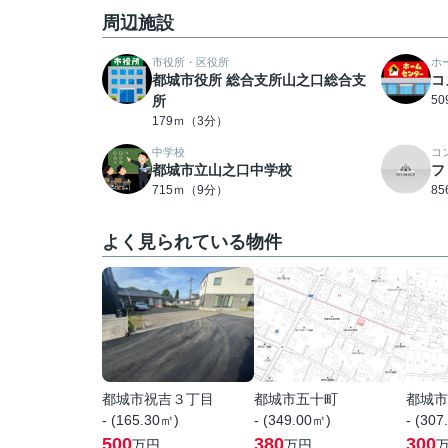
周辺施設
市役所・区役所
ホ
都城市役所 総合支所山之口総合支
コ
所
5
179ｍ（3分）
中学校
コ
都城市立山之口中学校
フ
715ｍ（9分）
8
よく見られている物件
都城市祝吉３丁目
都城市五十町
都城市
- (165.30㎡)
- (349.00㎡)
- (307
500
380
300
万円
万円