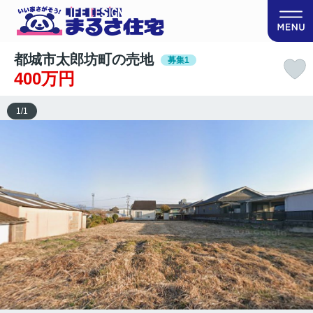
都城市太郎坊町の売地
募集1
400万円
1
/
1