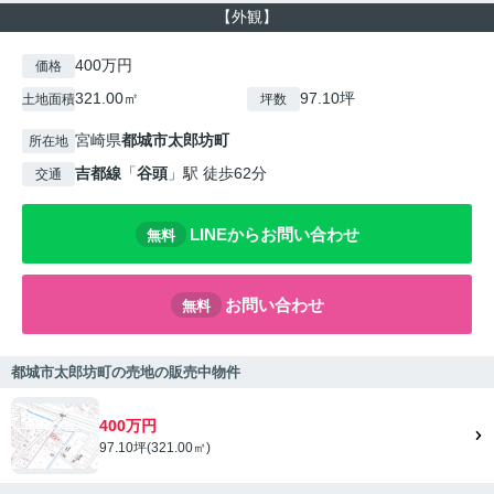
【外観】
400万円
価格
321.00㎡
97.10坪
土地面積
坪数
宮崎県
都城市
太郎坊町
所在地
吉都線
「
谷頭
」駅 徒歩62分
交通
LINEからお問い合わせ
無料
お問い合わせ
無料
都城市太郎坊町の売地の販売中物件
400万円
97.10坪(321.00㎡)