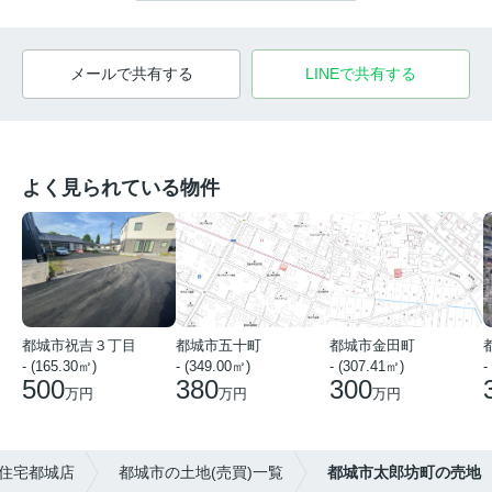
メールで共有する
LINEで共有する
よく見られている物件
都城市祝吉３丁目
都城市五十町
都城市金田町
- (165.30㎡)
- (349.00㎡)
- (307.41㎡)
-
500
380
300
万円
万円
万円
住宅都城店
都城市の土地(売買)一覧
都城市太郎坊町の売地