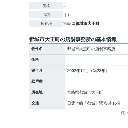
-
価格
-(-)
面積
宮崎県
都城市
大王町
所在地
都城市大王町の店舗事務所の基本情報
物件名
都城市大王町の店舗事務所
価格
-
築年月
2002年12月（築23年）
総戸数
-
所在地
宮崎県
都城市
大王町
交通
日豊本線
「
都城
」駅 徒歩16分