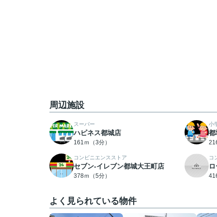
周辺施設
スーパー
小
ハピネス都城店
都
161ｍ（3分）
2
コンビニエンスストア
コ
セブン-イレブン都城大王町店
ロ
378ｍ（5分）
4
よく見られている物件