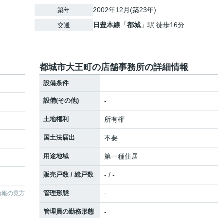
2002年12月(築23年)
築年
日豊本線
「
都城
」駅 徒歩16分
交通
都城市大王町の店舗事務所の詳細情報
設備条件
設備(その他)
-
土地権利
所有権
国土法届出
不要
用途地域
第一種住居
販売戸数 / 総戸数
- / -
管理形態
-
情報の見方
管理員の勤務形態
-