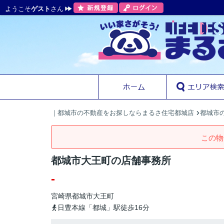
ようこそ
ゲスト
さん
｜都城市の不動産をお探しならまるさ住宅都城店
都城市の
この物
都城市大王町の店舗事務所
-
宮崎県
都城市
大王町
日豊本線「都城」駅徒歩16分