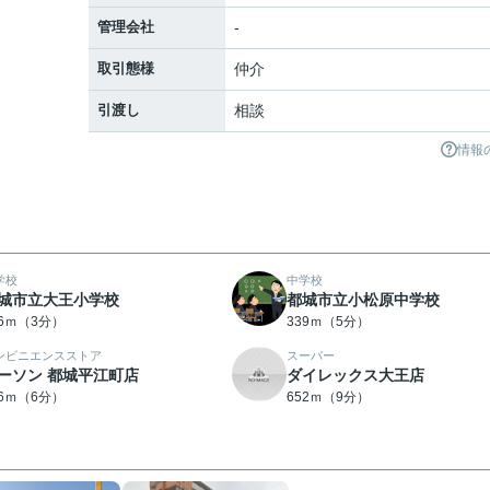
管理会社
-
取引態様
仲介
引渡し
相談
情報
学校
中学校
城市立大王小学校
都城市立小松原中学校
16ｍ（3分）
339ｍ（5分）
ンビニエンスストア
スーパー
ーソン 都城平江町店
ダイレックス大王店
16ｍ（6分）
652ｍ（9分）