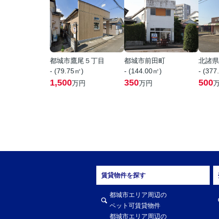
都城市鷹尾５丁目
都城市前田町
北諸県
- (79.75㎡)
- (144.00㎡)
- (377
1,500
350
500
万円
万円
賃貸物件を探す
都城市エリア周辺の
ペット可賃貸物件
都城市エリア周辺の