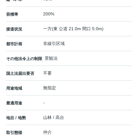
200%
容積率
一方(東 公道 21.0m 間口 5.0m)
接道状況
非線引区域
都市計画
景観法
その他法令上の制限
不要
国土法届出要否
無指定
用途地域
-
最適用途
山林 / 高台
地目 / 地勢
仲介
取引態様