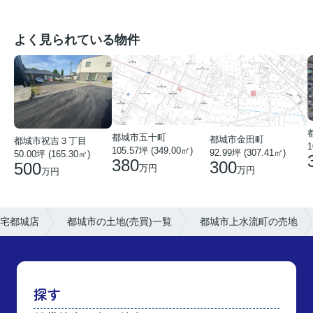
よく見られている物件
都城市五十町
都城市金田町
都城市祝吉３丁目
1
105.57坪 (349.00㎡)
92.99坪 (307.41㎡)
50.00坪 (165.30㎡)
380
300
500
万円
万円
万円
宅都城店
都城市の土地(売買)一覧
都城市上水流町の売地
探す