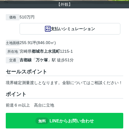
【外観】
510万円
価格
支払いシミュレーション
255.91坪(846.00㎡)
土地面積
宮崎県
都城市
上水流町
1215-1
所在地
吉都線
「
万ケ塚
」駅 徒歩51分
交通
セールスポイント
境界確定測量渡しとなります。金額についてはご相談ください！
ポイント
前道６ｍ以上
高台に立地
LINEからお問い合わせ
無料