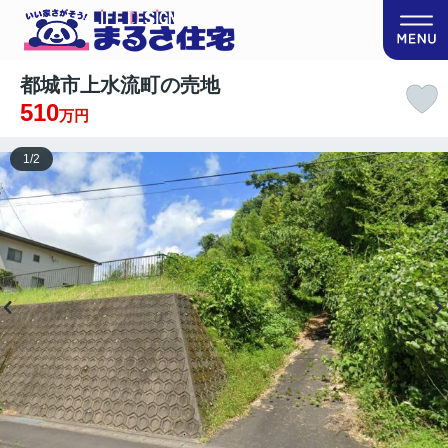
都城市上水流町の売地
510
万円
1
/
2