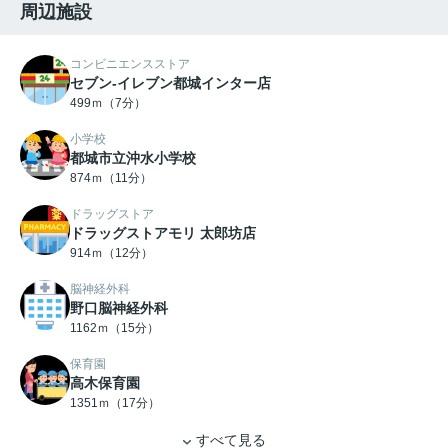
周辺施設
コンビニエンスストア
セブン-イレブン都城インター店
499ｍ（7分）
小学校
都城市立沖水小学校
874ｍ（11分）
ドラッグストア
ドラッグストアモリ 太郎坊店
914ｍ（12分）
脳神経外科
野口脳神経外科
1162ｍ（15分）
保育園
高木保育園
1351ｍ（17分）
すべて見る