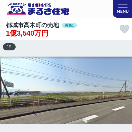
都城市高木町の売地
募集1
1億3,540万円
1
/
1