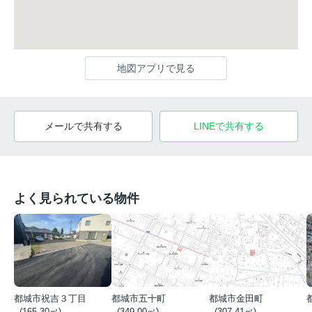
地図アプリで見る
メールで共有する
LINEで共有する
よく見られている物件
都城市祝吉３丁目
都城市五十町
都城市金田町
- (165.30㎡)
- (349.00㎡)
- (307.41㎡)
-