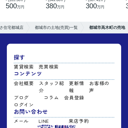
500
380
300
万円
万円
万円
さ住宅都城店
都城市の土地(売買)一覧
都城市高木町の売地
探す
賃貸検索
売買検索
コンテンツ
会社概要
スタッフ紹
更新情
お客様の
介
報
声
ブログ
コラム
会員登録
ログイン
お問い合わせ
メール
LINE
来店予約