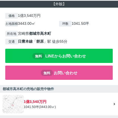
【外観】
1億3,540万円
価格
3443.00㎡
1041.50坪
土地面積
坪数
宮崎県
都城市
高木町
所在地
日豊本線
「
餅原
」駅 徒歩55分
交通
LINEからお問い合わせ
無料
お問い合わせ
無料
都城市高木町の売地の販売中物件
1億3,540万円
1041.50坪(3443.00㎡)