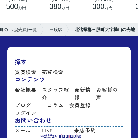
500
380
300
万円
万円
万円
町の土地(売買)一覧
三股駅
北諸県郡三股町大字樺山の売地
探す
賃貸検索
売買検索
コンテンツ
会社概要
スタッフ紹
更新情
お客様の
介
報
声
ブログ
コラム
会員登録
ログイン
お問い合わせ
メール
LINE
来店予約