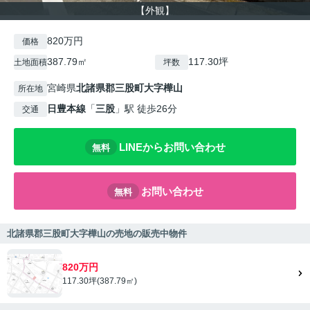
【外観】
820万円
価格
387.79㎡
117.30坪
土地面積
坪数
宮崎県
北諸県郡三股町
大字樺山
所在地
日豊本線
「
三股
」駅 徒歩26分
交通
LINEからお問い合わせ
無料
お問い合わせ
無料
北諸県郡三股町大字樺山の売地の販売中物件
820万円
117.30坪(387.79㎡)