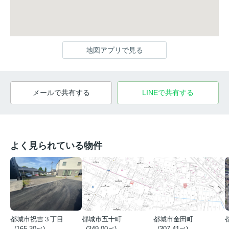
地図アプリで見る
メールで共有する
LINEで共有する
よく見られている物件
都城市祝吉３丁目
都城市五十町
都城市金田町
- (165.30㎡)
- (349.00㎡)
- (307.41㎡)
-