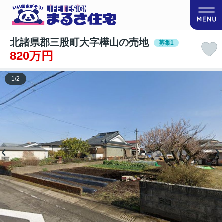
北諸県郡三股町大字樺山の売地
募集1
820万円
1
/
2