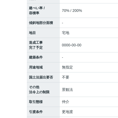
建ぺい率 /
70% / 200%
容積率
-
傾斜地部分面積
宅地
地目
造成工事
0000-00-00
完了予定
-
建築条件
無指定
用途地域
不要
国土法届出要否
その他
景観法
法令上の制限
仲介
取引態様
更地渡
引渡条件