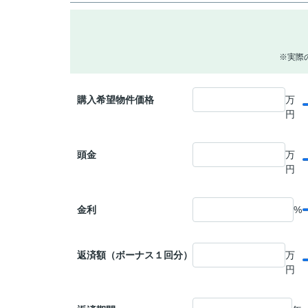
※実際
購入希望物件価格
万
円
頭金
万
円
金利
%
返済額（ボーナス１回分）
万
円