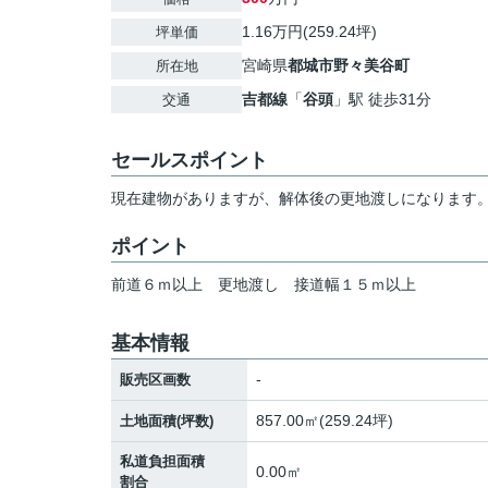
1.16万円(259.24坪)
坪単価
宮崎県
都城市
野々美谷町
所在地
吉都線
「
谷頭
」駅 徒歩31分
交通
セールスポイント
現在建物がありますが、解体後の更地渡しになります
ポイント
前道６ｍ以上
更地渡し
接道幅１５ｍ以上
基本情報
-
販売区画数
857.00㎡(259.24坪)
土地面積(坪数)
私道負担面積
0.00㎡
割合