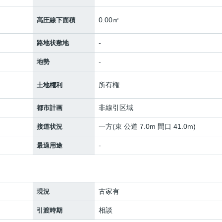
0.00㎡
高圧線下面積
-
路地状敷地
-
地勢
所有権
土地権利
非線引区域
都市計画
一方(東 公道 7.0m 間口 41.0m)
接道状況
-
最適用途
古家有
現況
相談
引渡時期