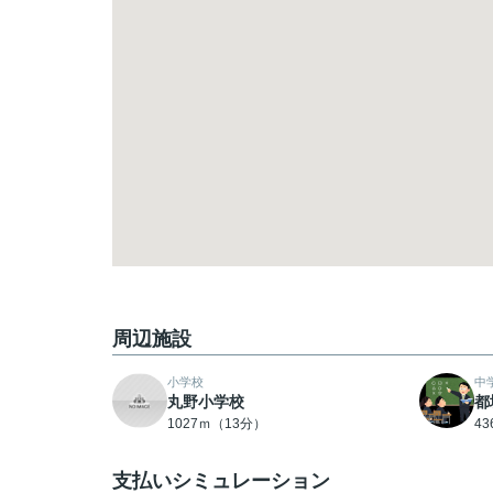
周辺施設
小学校
中
丸野小学校
都
1027ｍ（13分）
4
支払いシミュレーション