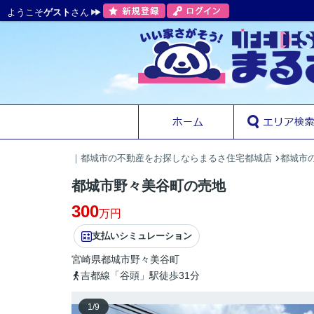
ようこそ
ゲスト
さん
｜都城市の不動産をお探しならまるさ住宅都城店
都城市の
都城市野々美谷町の売地
300
万円
支払いシミュレーション
宮崎県
都城市
野々美谷町
吉都線「谷頭」駅徒歩31分
1
/
9