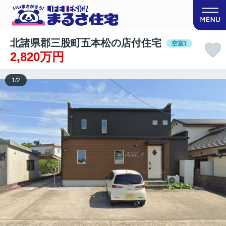
北諸県郡三股町五本松の店付住宅
空室1
2,820万円
1
/
2