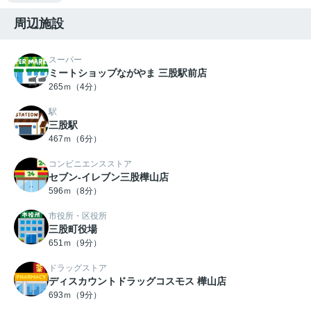
周辺施設
スーパー
ミートショップながやま 三股駅前店
265ｍ（4分）
駅
三股駅
467ｍ（6分）
コンビニエンスストア
セブン-イレブン三股樺山店
596ｍ（8分）
市役所・区役所
三股町役場
651ｍ（9分）
ドラッグストア
ディスカウントドラッグコスモス 樺山店
693ｍ（9分）