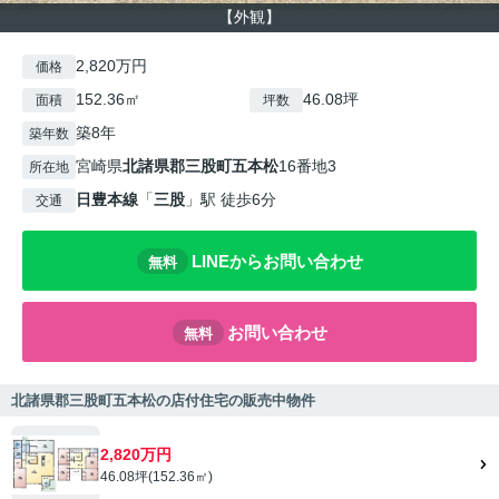
【外観】
2,820万円
価格
152.36㎡
46.08坪
面積
坪数
築8年
築年数
宮崎県
北諸県郡三股町
五本松
16番地3
所在地
日豊本線
「
三股
」駅 徒歩6分
交通
LINEからお問い合わせ
無料
お問い合わせ
無料
北諸県郡三股町五本松の店付住宅の販売中物件
2,820万円
46.08坪(152.36㎡)