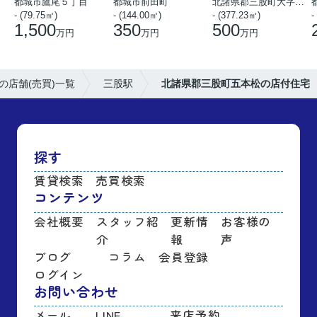
都城市鷹尾５丁目
都城市前田町
北諸県郡三股町大字樺山
- (79.75㎡)
- (144.00㎡)
- (377.23㎡)
-
1,500
350
500
万円
万円
万円
の店舗(売買)一覧
三股駅
北諸県郡三股町五本松の店付住宅
探す
賃貸検索
売買検索
コンテンツ
会社概要
スタッフ紹
更新情
お客様の
介
報
声
ブログ
コラム
会員登録
ログイン
お問い合わせ
メール
LINE
来店予約