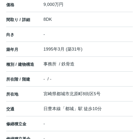
9,000万円
価格
8DK
間取り / 詳細
-
向き
1995年3月 (築31年)
築年月
事務所 / 鉄骨造
種別 / 建物構造
- / -
所在階 / 階建
宮崎県
都城市
北原町
8街区5号
所在地
日豊本線
「
都城
」駅 徒歩10分
交通
-
修繕積立金
-
修繕積立基金