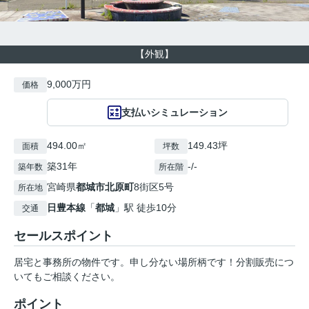
【外観】
9,000万円
価格
支払いシミュレーション
494.00㎡
149.43坪
面積
坪数
築31年
-/-
築年数
所在階
宮崎県
都城市
北原町
8街区5号
所在地
日豊本線
「
都城
」駅 徒歩10分
交通
セールスポイント
居宅と事務所の物件です。申し分ない場所柄です！分割販売につ
いてもご相談ください。
ポイント