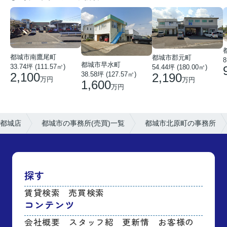
都城市南鷹尾町
都城市郡元町
8
都城市早水町
33.74坪 (111.57㎡)
54.44坪 (180.00㎡)
38.58坪 (127.57㎡)
2,100
2,190
万円
万円
1,600
万円
都城店
都城市の事務所(売買)一覧
都城市北原町の事務所
探す
賃貸検索
売買検索
コンテンツ
会社概要
スタッフ紹
更新情
お客様の