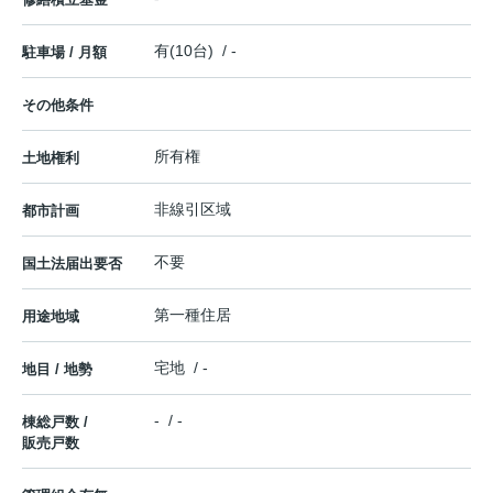
有(10台) / -
駐車場 / 月額
その他条件
所有権
土地権利
非線引区域
都市計画
不要
国土法届出要否
第一種住居
用途地域
宅地 / -
地目 / 地勢
- / -
棟総戸数 /
販売戸数