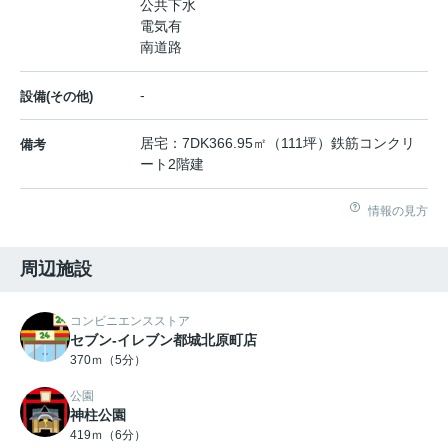
公共下水
電気有
南道路
-
設備(その他)
居宅：7DK366.95㎡（111坪）鉄筋コンクリ
備考
ート2階建
情報の見方
周辺施設
コンビニエンスストア
セブン-イレブン都城北原町店
370ｍ（5分）
公園
神柱公園
419ｍ（6分）