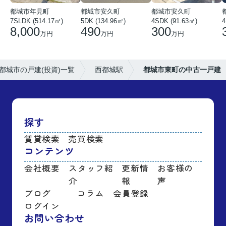
都城市年見町
都城市安久町
都城市安久町
7SLDK (514.17㎡)
5DK (134.96㎡)
4SDK (91.63㎡)
4
8,000
490
300
万円
万円
万円
都城市の戸建(投資)一覧
西都城駅
都城市東町の中古一戸建
探す
賃貸検索
売買検索
コンテンツ
会社概要
スタッフ紹
更新情
お客様の
介
報
声
ブログ
コラム
会員登録
ログイン
お問い合わせ