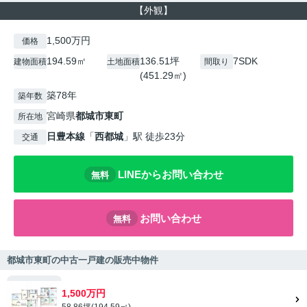
【外観】
1,500万円
価格
194.59㎡
136.51坪
7SDK
建物面積
土地面積
間取り
(451.29㎡)
築78年
築年数
宮崎県
都城市
東町
所在地
日豊本線
「
西都城
」駅 徒歩23分
交通
LINEからお問い合わせ
無料
お問い合わせ
無料
都城市東町の中古一戸建の販売中物件
1,500万円
58.86坪(194.59㎡)