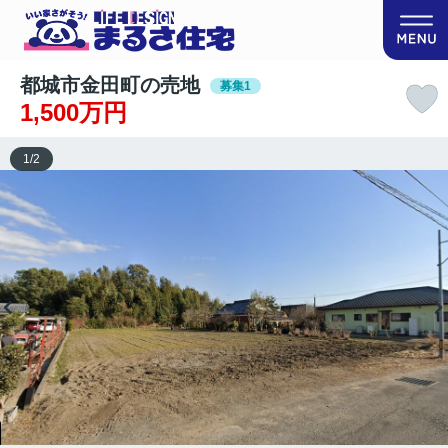
都城市金田町の売地
募集1
1,500万円
1
/
2