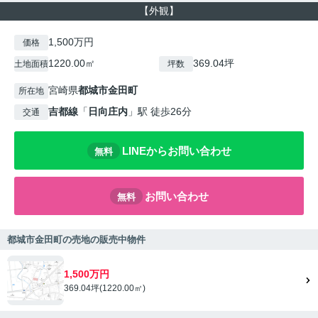
【外観】
1,500万円
価格
1220.00㎡
369.04坪
土地面積
坪数
宮崎県
都城市
金田町
所在地
吉都線
「
日向庄内
」駅 徒歩26分
交通
LINEからお問い合わせ
無料
お問い合わせ
無料
都城市金田町の売地の販売中物件
1,500万円
369.04坪(1220.00㎡)