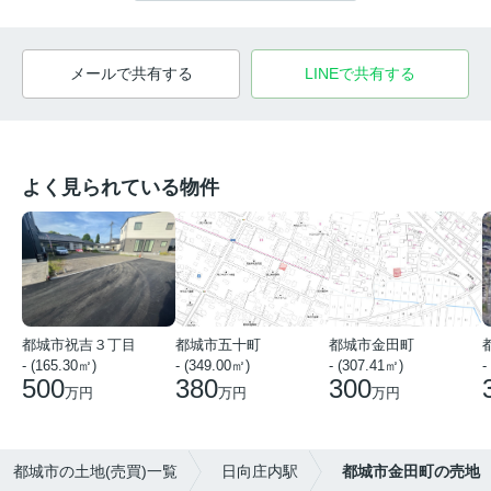
メールで共有する
LINEで共有する
よく見られている物件
都城市祝吉３丁目
都城市五十町
都城市金田町
- (165.30㎡)
- (349.00㎡)
- (307.41㎡)
-
500
380
300
万円
万円
万円
都城市の土地(売買)一覧
日向庄内駅
都城市金田町の売地