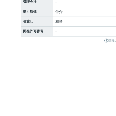
管理会社
-
取引態様
仲介
引渡し
相談
開発許可番号
-
情報