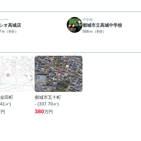
ーパー
中学校
シオ高城店
都城市立高城中学校
67ｍ（6分）
566ｍ（8分）
金田町
都城市五十町
.41㎡)
- (337.70㎡)
380
万円
万円