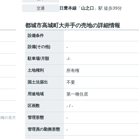
日豊本線
「
山之口
」駅 徒歩39分
交通
都城市高城町大井手の売地の詳細情報
設備条件
設備(その他)
-
駐車場/月額
-/-
土地権利
所有権
国土法届出
不要
用途地域
第一種住居
区画数
- / -
管理形態
-
情報の見方
管理員の勤務形態
-