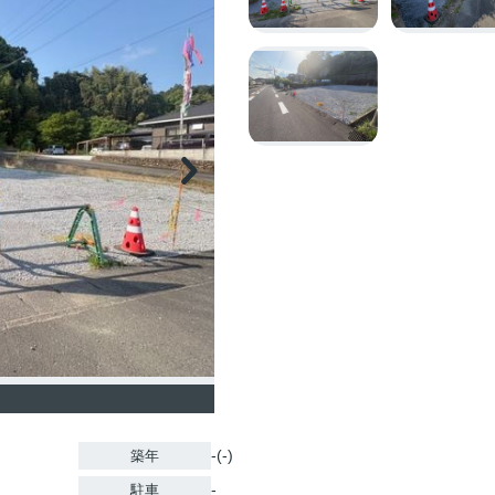
-(-)
築年
-
駐車