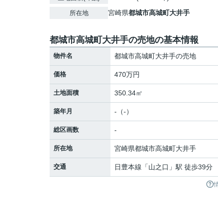
宮崎県
都城市
高城町大井手
所在地
都城市高城町大井手の売地の基本情報
物件名
都城市高城町大井手の売地
価格
470万円
土地面積
350.34㎡
築年月
-（-）
総区画数
-
所在地
宮崎県
都城市
高城町大井手
交通
日豊本線
「
山之口
」駅 徒歩39分