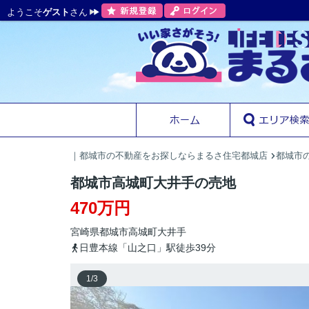
ようこそ
ゲスト
さん
｜都城市の不動産をお探しならまるさ住宅都城店
都城市の
都城市高城町大井手の売地
470万円
宮崎県
都城市
高城町大井手
日豊本線「山之口」駅徒歩39分
1
/
3