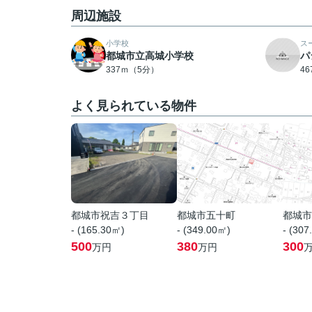
周辺施設
小学校
ス
都城市立高城小学校
パ
337ｍ（5分）
4
よく見られている物件
都城市祝吉３丁目
都城市五十町
都城市
- (165.30㎡)
- (349.00㎡)
- (307
500
380
300
万円
万円