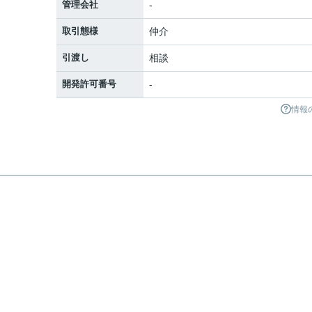
管理会社
-
取引態様
仲介
引渡し
相談
開発許可番号
-
情報