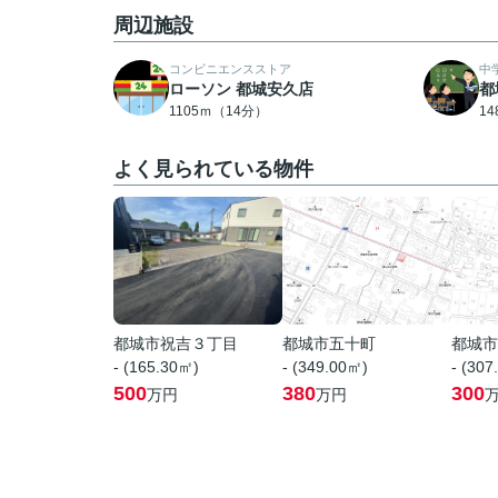
周辺施設
コンビニエンスストア
中
ローソン 都城安久店
都
1105ｍ（14分）
1
よく見られている物件
都城市祝吉３丁目
都城市五十町
都城市
- (165.30㎡)
- (349.00㎡)
- (307
500
380
300
万円
万円