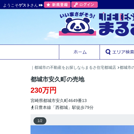
ようこそ
ゲスト
さん
｜都城市の不動産をお探しならまるさ住宅都城店
都城市の
都城市安久町の売地
230万円
宮崎県
都城市
安久町
4649番13
日豊本線「西都城」駅徒歩79分
1
/
2