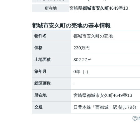
宮崎県
都城市
安久町
4649番13
所在地
都城市安久町の売地の基本情報
物件名
都城市安久町の売地
価格
230万円
土地面積
302.27㎡
築年月
0年（-）
総区画数
-
所在地
宮崎県
都城市
安久町
4649番13
交通
日豊本線
「
西都城
」駅 徒歩79分