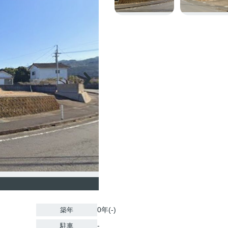
0年(-)
築年
-
駐車