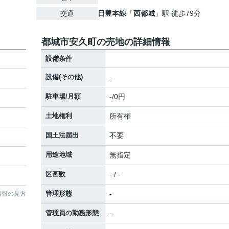
日豊本線
「
西都城
」駅 徒歩79分
交通
都城市安久町の売地の詳細情報
設備条件
設備(その他)
-
駐車場/月額
-/0円
土地権利
所有権
国土法届出
不要
用途地域
無指定
区画数
- / -
管理形態
-
情報の見方
管理員の勤務形態
-