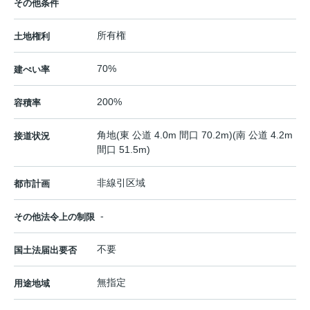
その他条件
所有権
土地権利
70%
建ぺい率
200%
容積率
角地(東 公道 4.0m 間口 70.2m)(南 公道 4.2m
接道状況
間口 51.5m)
非線引区域
都市計画
-
その他法令上の制限
不要
国土法届出要否
無指定
用途地域