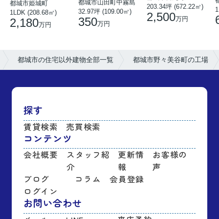
都城市山田町中霧島
都城市姫城町
203.34坪 (672.22㎡)
1
32.97坪 (109.00㎡)
1LDK (208.68㎡)
2,500
350
万円
2,180
万円
万円
都城市の住宅以外建物全部一覧
都城市野々美谷町の工場
探す
賃貸検索
売買検索
コンテンツ
会社概要
スタッフ紹
更新情
お客様の
介
報
声
ブログ
コラム
会員登録
ログイン
お問い合わせ