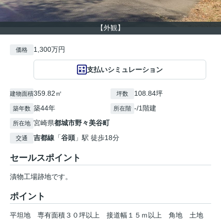
【外観】
1,300万円
価格
支払いシミュレーション
359.82㎡
108.84坪
建物面積
坪数
築44年
-/1階建
築年数
所在階
宮崎県
都城市
野々美谷町
所在地
吉都線
「
谷頭
」駅 徒歩18分
交通
セールスポイント
漬物工場跡地です。
ポイント
平坦地
専有面積３０坪以上
接道幅１５ｍ以上
角地
土地