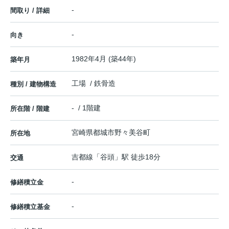
-
間取り / 詳細
-
向き
1982年4月 (築44年)
築年月
工場 / 鉄骨造
種別 / 建物構造
- / 1階建
所在階 / 階建
宮崎県
都城市
野々美谷町
所在地
吉都線
「
谷頭
」駅 徒歩18分
交通
-
修繕積立金
-
修繕積立基金