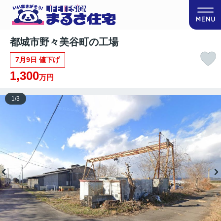
都城市野々美谷町の工場
7月9日 値下げ
1,300
万円
1
/
3