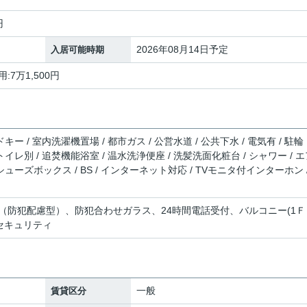
円
2026年08月14日予定
入居可能時期
:7万1,500円
キー / 室内洗濯機置場 / 都市ガス / 公営水道 / 公共下水 / 電気有 / 駐輪
トイレ別 / 追焚機能浴室 / 温水洗浄便座 / 洗髪洗面化粧台 / シャワー / 
シューズボックス / BS / インターネット対応 / TVモニタ付インターホン /
（防犯配慮型）、防犯合わせガラス、24時間電話受付、バルコニー(1Ｆ
ムセキュリティ
一般
賃貸区分