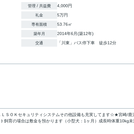
4,000円
管理 / 共益費
5万円
礼金
53.76㎡
専有面積
2014年6月(築12年)
築年月
「川東」バス停下車 徒歩12分
交通
ＬＳＯＫセキュリティシステムその他設備も充実してます☆★宮崎/鹿
ト飼育の場合は敷金を預かります（小型犬：1ヶ月）成長時体重10kg未