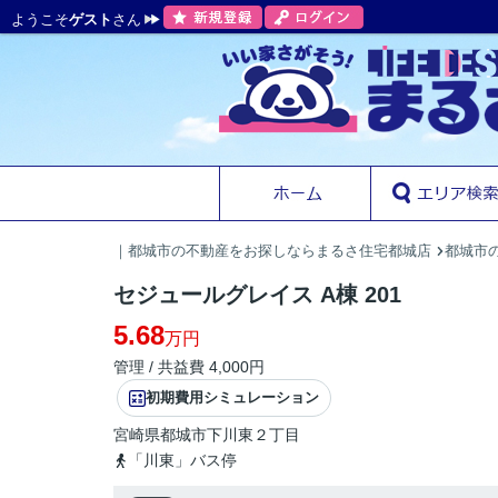
ようこそ
ゲスト
さん
｜都城市の不動産をお探しならまるさ住宅都城店
都城市
セジュールグレイス A棟 201
5.68
万円
管理 / 共益費 4,000円
初期費用シミュレーション
宮崎県
都城市
下川東
２丁目
「川東」バス停