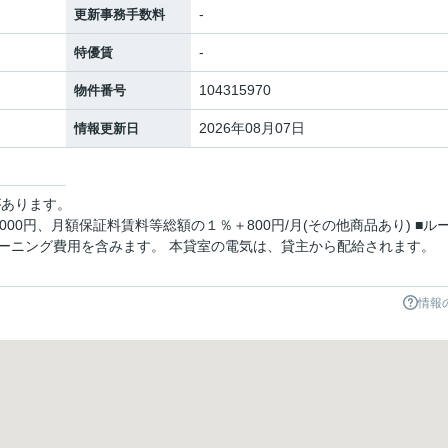
-
更新事務手数料
-
特優賃
104315970
物件番号
2026年08月07日
情報更新日
があります。
00円、月額保証料賃料等総額の１％＋800円/月(その他商品あり) ■ル
ーニング費用を含みます。 本貸室の電気は、貸主から配給されます。
情報