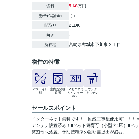
5.68
万円
賃料
-(-)
敷金(保証金)
2LDK
間取り
-
向き
宮崎県
都城市
下川東
２丁目
所在地
物件の特徴
バストイレ
室内洗濯機
TVモニタ付
カウンター
別
置場
きインター
キッチン
ホン
セールスポイント
インターネット無料です！（回線工事後使用可）！！Ａ
アンテナ設置済み！■ペット飼育可（小型犬1匹）■ペッ
繁殖制限処置、予防接種済の証明書提出が必要。