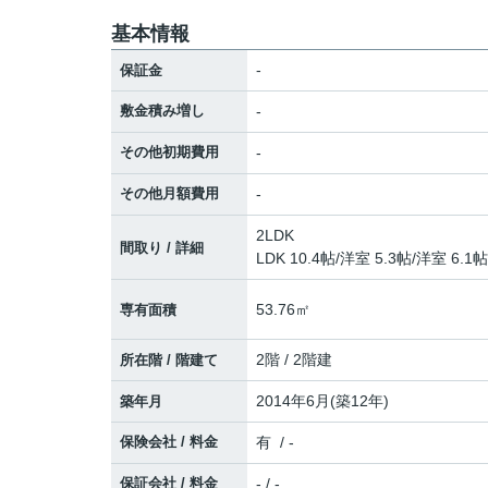
基本情報
-
保証金
敷金積み増し
-
その他初期費用
-
その他月額費用
-
2LDK
間取り / 詳細
LDK 10.4帖
/
洋室 5.3帖
/
洋室 6.1帖
53.76㎡
専有面積
2階 / 2階建
所在階 / 階建て
2014年6月(築12年)
築年月
保険会社 / 料金
有 / -
保証会社 / 料金
- / -